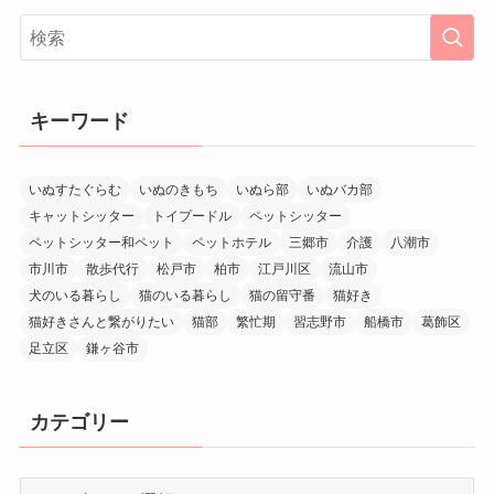
キーワード
いぬすたぐらむ
いぬのきもち
いぬら部
いぬバカ部
キャットシッター
トイプードル
ペットシッター
ペットシッター和ペット
ペットホテル
三郷市
介護
八潮市
市川市
散歩代行
松戸市
柏市
江戸川区
流山市
犬のいる暮らし
猫のいる暮らし
猫の留守番
猫好き
猫好きさんと繋がりたい
猫部
繁忙期
習志野市
船橋市
葛飾区
足立区
鎌ヶ谷市
カテゴリー
カ