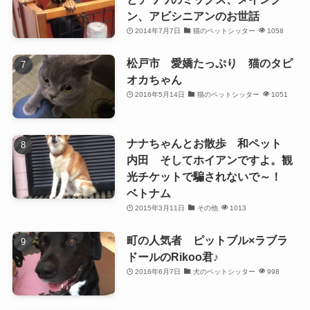
ン、アビシニアンのお世話
2014年7月7日
猫のペットシッター
1058
松戸市 愛嬌たっぷり 猫のタピ
オカちゃん
2016年5月14日
猫のペットシッター
1051
ナナちゃんとお散歩 和ペット
内田 そしてホイアンですよ。観
光チケットで騙されないで～！
ベトナム
2015年3月11日
その他
1013
町の人気者 ピットブル×ラブラ
ドールのRikoo君♪
2016年6月7日
犬のペットシッター
998