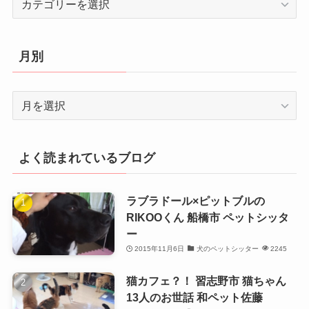
テ
ゴ
リ
月別
ー
月
別
よく読まれているブログ
ラブラドール×ピットブルの
RIKOOくん 船橋市 ペットシッタ
ー
2015年11月6日
犬のペットシッター
2245
猫カフェ？！ 習志野市 猫ちゃん
13人のお世話 和ペット佐藤