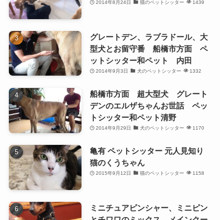
2014年8月24日
猫のペットシッター
1439
グレートデン、ラブラドール、大
型犬とお留守番 船橋市方面 ペ
ットシッター和ペット 内田
2014年9月3日
犬のペットシッター
1332
船橋市方面 超大型犬 グレート
デンのエルザちゃんお世話 ペッ
トシッター和ペット清野
2014年9月29日
犬のペットシッター
1170
亀有 ペットシッター 元人見知り
猫のくうちゃん
2015年9月12日
猫のペットシッター
1158
ミニチュアピンシャー、ミニピン
とチワワのミックス、メインクー