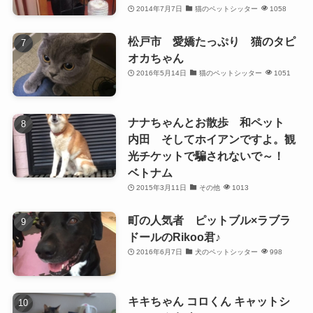
2014年7月7日
猫のペットシッター
1058
松戸市 愛嬌たっぷり 猫のタピ
オカちゃん
2016年5月14日
猫のペットシッター
1051
ナナちゃんとお散歩 和ペット
内田 そしてホイアンですよ。観
光チケットで騙されないで～！
ベトナム
2015年3月11日
その他
1013
町の人気者 ピットブル×ラブラ
ドールのRikoo君♪
2016年6月7日
犬のペットシッター
998
キキちゃん コロくん キャットシ