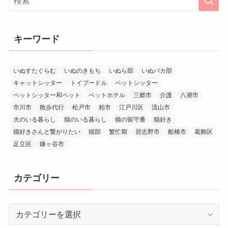
キーワード
いぬすたぐらむ
いぬのきもち
いぬら部
いぬバカ部
キャットシッター
トイプードル
ペットシッター
ペットシッター和ペット
ペットホテル
三郷市
介護
八潮市
市川市
散歩代行
松戸市
柏市
江戸川区
流山市
犬のいる暮らし
猫のいる暮らし
猫の留守番
猫好き
猫好きさんと繋がりたい
猫部
繁忙期
習志野市
船橋市
葛飾区
足立区
鎌ヶ谷市
カテゴリー
カ
テ