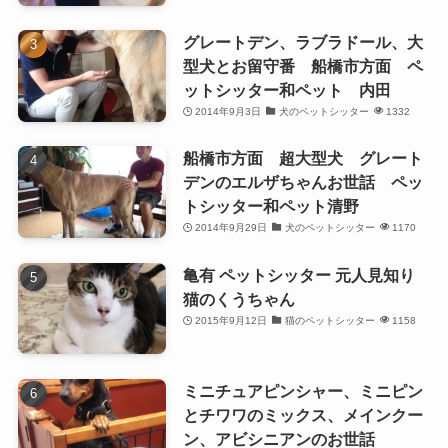
グレートデン、ラブラドール、大
型犬とお留守番 船橋市方面 ペ
ットシッター和ペット 内田
2014年9月3日
犬のペットシッター
1332
船橋市方面 超大型犬 グレート
デンのエルザちゃんお世話 ペッ
トシッター和ペット清野
2014年9月29日
犬のペットシッター
1170
亀有 ペットシッター 元人見知り
猫のくうちゃん
2015年9月12日
猫のペットシッター
1158
ミニチュアピンシャー、ミニピン
とチワワのミックス、メインクー
ン、アビシニアンのお世話