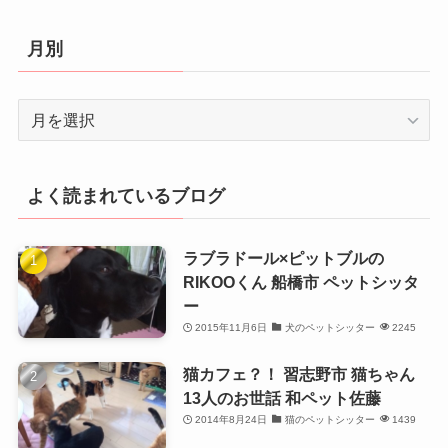
ゴ
リ
月別
ー
月
別
よく読まれているブログ
ラブラドール×ピットブルの
RIKOOくん 船橋市 ペットシッタ
ー
2015年11月6日
犬のペットシッター
2245
猫カフェ？！ 習志野市 猫ちゃん
13人のお世話 和ペット佐藤
2014年8月24日
猫のペットシッター
1439