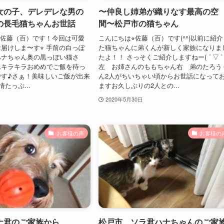
女の子、デレデレな男の
〜仲良し姉弟が織りなす最高の空
の長毛猫ちゃんお世話
間〜松戸市の猫ちゃん
-^)佐藤（百）です！今回は可愛
こんにちは⭐︎佐藤（百）です(^^)以前に紹
届けしま〜す⭐︎ 手前の白っぽ
た猫ちゃんに弟くんが新しく家族になりま
ハナちゃん奥の黒っぽい猫さ
たよ！！ さっそくご紹介しますねー( ´ ▽ ` 
んキラキラおめめでご飯を待っ
左 お姉さんのももちゃん右 弟のたろう
です♪さぁ！美味しいご飯が出来
ん2人がちいちゃい頃からお世話になって
情たっぷ...
ますお久しぶりの2人との...
2020年5月30日
お客様の声
お客様の
ナ君のご家族から
松戸市 ソラ君ハナちゃんのご家