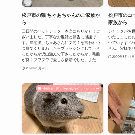
松戸市の猫 ちゃあちゃんのご家族か
松戸市のコ
ら
家族から
三日間のペットシッター本当にありがとうご
ジャックがお世
ざいました。丁寧なお世話と報告に感謝で
いたしました
す。帰宅後、ちゃあさんに文句？を言われつ
いています ジ
つ撫でくりまわしたらブラッシングして下さ
さん、皆様あり
ったからか沢山遊んで下さったからか、毛艶
2020年8月14日
が良くフワフワで愛しさ倍増でした。また...
2020年9月26日
小動物、鳥、その他のペットシッター