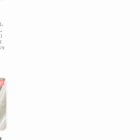
介し
し
)
く
おり
声
族