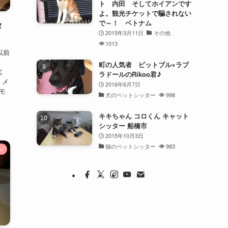
ト 内田 そしてホイアンです
よ。観光チケットで騙されない
で～！ ベトナム
タ
2015年3月11日
その他
1013
以前
町の人気者 ピットブル×ラブ
く
ラドールのRikoo君♪
 メ
2016年6月7日
モ
犬のペットシッター
998
キキちゃん コロくん キャット
シッター 船橋市
2015年10月3日
猫のペットシッター
983
ー