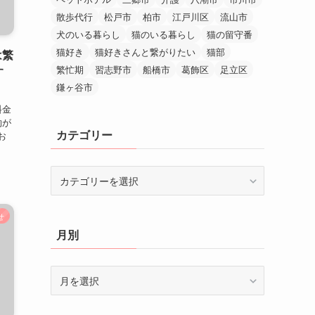
散歩代行
松戸市
柏市
江戸川区
流山市
犬のいる暮らし
猫のいる暮らし
猫の留守番
猫好き
猫好きさんと繋がりたい
猫部
は繁
繁忙期
習志野市
船橋市
葛飾区
足立区
す
鎌ヶ谷市
。
料金
約が
カテゴリー
お
カ
テ
ゴ
せ
リ
月別
ー
月
別