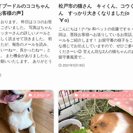
イプードルのココちゃん
松戸市の猫さん キィくん、コウ
お客様の声】
ん すっかり大きくなりました(о
´∀`о)
おります。 昨日はココのお世
ございました。 写真はちゃん
こんにちは！(^-^)v 和ペットの佐藤です☺️ 
シッターさんの詳しいメールと
回は、普段お客様へお送りしているお世話
しく読ませて頂きました。 初
ールをご紹介します！ お留守番の様子を
したが、報告のメールを読み、
な感じでお伝えしていますので、ぜひご参
トいーねー、良かったねー」と
くださーい😉 甘えん坊な2人の猫ちゃんの
。 また機会がありましたら、
留守番風景で...
願いいたします。 ありがとう
2021年5月18日
。
日
お客様の声
小動物、鳥、その他のペットシッタ