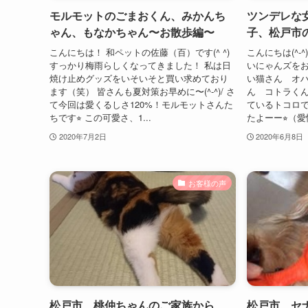
モルモットのごまおくん、みかんち
ツンデレな
ゃん、もなかちゃん〜お散歩編〜
子、松戸市
こんにちは！ 和ペットの佐藤（百）です(^ ^)
こんにちは(^
すっかり梅雨らしくなってきました！ 私は日
いにゃんズをお
焼け止めグッズをいそいそと買い求めており
い猫さん オ
ます（笑） 皆さんも夏対策お早めに〜(^-^)/ さ
ん コトラく
て今回は愛くるしさ120%！モルモットさんた
ているトコロ
ちです⭐︎ この可愛さ、1...
たよーー⭐︎（愛
2020年7月2日
2020年6月8日
お客様の声
松戸市 桃仲ちゃんのご家族から
松戸市 セ