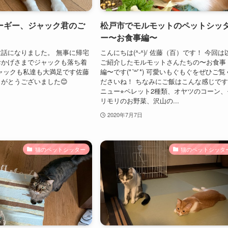
ーギー、ジャック君のご
松戸市でモルモットのペットシッ
ー〜お食事編〜
話になりました。 無事に帰宅
こんにちは(^-^)/ 佐藤（百）です！ 今回は
おかげさまでジャックも落ち着
ご紹介したモルモットさんたちの〜お食事
ャックも私達も大満足です佐藤
編〜です(*´꒳`*) 可愛いもぐもぐをぜひご覧
がとうございました😊
ださいね！ ちなみにご飯はこんな感じです
ニュー⭐︎ペレット2種類、オヤツのコーン、
リモリのお野菜、沢山の...
2020年7月7日
猫のペットシッター
猫のペットシッタ