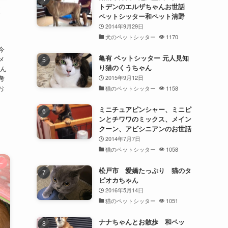
トデンのエルザちゃんお世話
く
ペットシッター和ペット清野
2014年9月29日
犬のペットシッター
1170
今
亀有 ペットシッター 元人見知
メ
り猫のくうちゃん
こん
考
2015年9月12日
お
猫のペットシッター
1158
ミニチュアピンシャー、ミニピ
ンとチワワのミックス、メイン
クーン、アビシニアンのお世話
2014年7月7日
猫のペットシッター
1058
ー
松戸市 愛嬌たっぷり 猫のタ
ピオカちゃん
2016年5月14日
猫のペットシッター
1051
ナナちゃんとお散歩 和ペッ