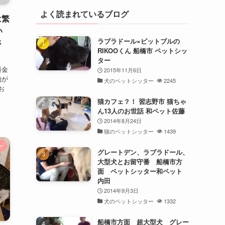
よく読まれているブログ
は繁
い
ラブラドール×ピットブルの
さ
RIKOOくん 船橋市 ペットシッ
ター
料金
2015年11月6日
約が
犬のペットシッター
2245
お
猫カフェ？！ 習志野市 猫ちゃ
ん13人のお世話 和ペット佐藤
2014年8月24日
猫のペットシッター
1439
ー
グレートデン、ラブラドール、
大型犬とお留守番 船橋市方
面 ペットシッター和ペット
内田
2014年9月3日
犬のペットシッター
1332
船橋市方面 超大型犬 グレー