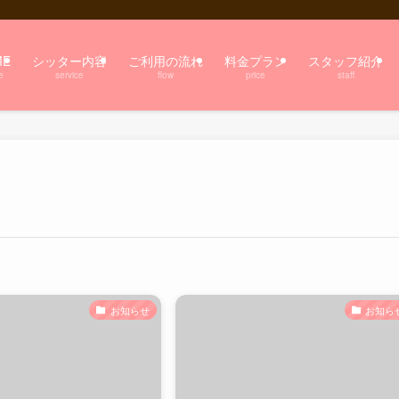
ME
シッター内容
ご利用の流れ
料金プラン
スタッフ紹介
e
service
flow
price
staff
お知らせ
お知ら