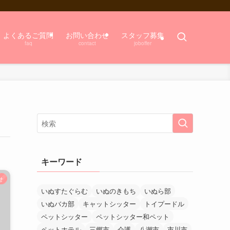
よくあるご質問
お問い合わせ
スタッフ募集
faq
contact
joboffer
キーワード
せ
いぬすたぐらむ
いぬのきもち
いぬら部
いぬバカ部
キャットシッター
トイプードル
ペットシッター
ペットシッター和ペット
ペットホテル
三郷市
介護
八潮市
市川市