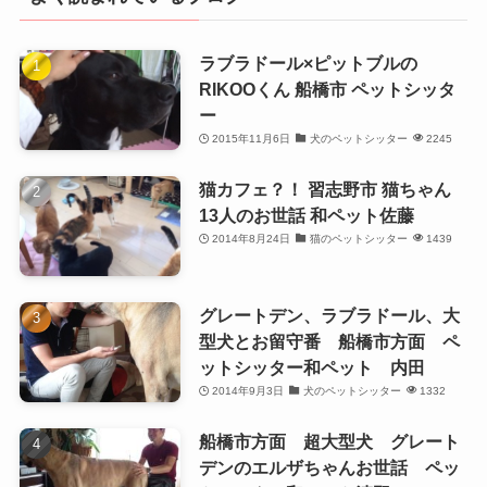
ラブラドール×ピットブルの
RIKOOくん 船橋市 ペットシッタ
ー
2015年11月6日
犬のペットシッター
2245
猫カフェ？！ 習志野市 猫ちゃん
13人のお世話 和ペット佐藤
2014年8月24日
猫のペットシッター
1439
グレートデン、ラブラドール、大
型犬とお留守番 船橋市方面 ペ
ットシッター和ペット 内田
2014年9月3日
犬のペットシッター
1332
船橋市方面 超大型犬 グレート
デンのエルザちゃんお世話 ペッ