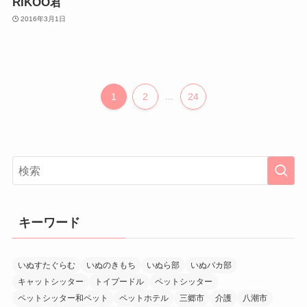
RIKOO君
2016年3月1日
1
2
...
24
キーワード
いぬすたぐらむ
いぬのきもち
いぬら部
いぬバカ部
キャットシッター
トイプードル
ペットシッター
ペットシッター和ペット
ペットホテル
三郷市
介護
八潮市