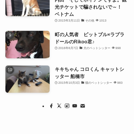
光チケットで騙されないで～！
ベトナム
2015年3月11日
その他
1013
町の人気者 ピットブル×ラブラ
ドールのRikoo君♪
2016年6月7日
犬のペットシッター
998
キキちゃん コロくん キャットシ
ッター 船橋市
2015年10月3日
猫のペットシッター
983