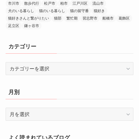
市川市
散歩代行
松戸市
柏市
江戸川区
流山市
犬のいる暮らし
猫のいる暮らし
猫の留守番
猫好き
猫好きさんと繋がりたい
猫部
繁忙期
習志野市
船橋市
葛飾区
足立区
鎌ヶ谷市
カテゴリー
カ
テ
ゴ
リ
月別
ー
月
別
よく読まれているブログ