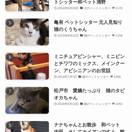
トシッター和ペット清野
2014年9月29日
犬のペットシッター
1170
亀有 ペットシッター 元人見知り
猫のくうちゃん
2015年9月12日
猫のペットシッター
1158
ミニチュアピンシャー、ミニピン
とチワワのミックス、メインクー
ン、アビシニアンのお世話
2014年7月7日
猫のペットシッター
1058
松戸市 愛嬌たっぷり 猫のタピ
オカちゃん
2016年5月14日
猫のペットシッター
1051
ナナちゃんとお散歩 和ペット
内田 そしてホイアンですよ。観