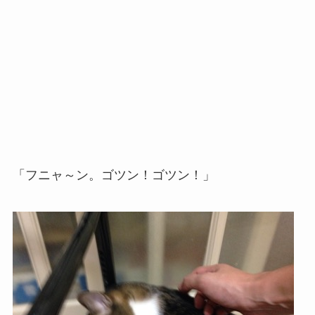
「フニャ～ン。ゴツン！ゴツン！」