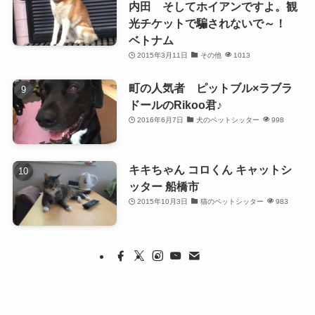
内田 そしてホイアンですよ。観
光チケットで騙されないで～！
ベトナム
2015年3月11日
その他
1013
町の人気者 ピットブル×ラブラ
ドールのRikoo君♪
2016年6月7日
犬のペットシッター
998
キキちゃん コロくん キャットシ
ッター 船橋市
2015年10月3日
猫のペットシッター
983