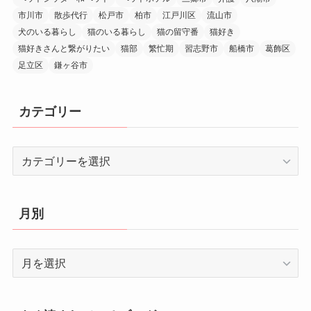
市川市
散歩代行
松戸市
柏市
江戸川区
流山市
犬のいる暮らし
猫のいる暮らし
猫の留守番
猫好き
猫好きさんと繋がりたい
猫部
繁忙期
習志野市
船橋市
葛飾区
足立区
鎌ヶ谷市
カテゴリー
カ
テ
ゴ
リ
月別
ー
月
別