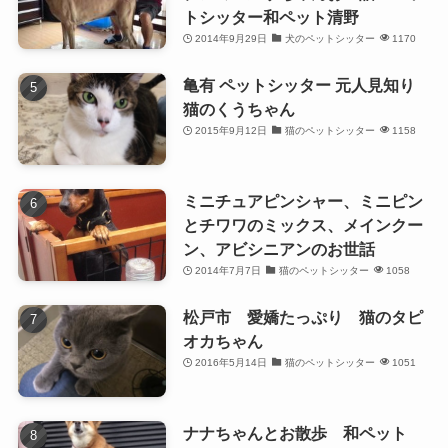
トシッター和ペット清野
2014年9月29日
犬のペットシッター
1170
亀有 ペットシッター 元人見知り
猫のくうちゃん
2015年9月12日
猫のペットシッター
1158
ミニチュアピンシャー、ミニピン
とチワワのミックス、メインクー
ン、アビシニアンのお世話
2014年7月7日
猫のペットシッター
1058
松戸市 愛嬌たっぷり 猫のタピ
オカちゃん
2016年5月14日
猫のペットシッター
1051
ナナちゃんとお散歩 和ペット