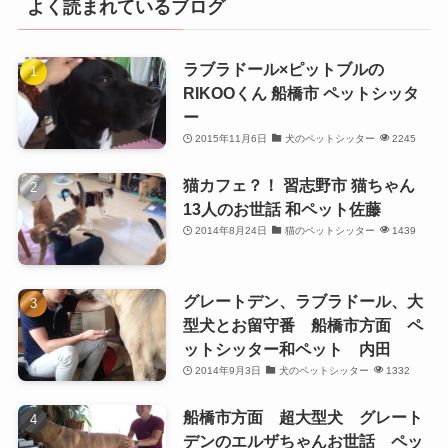
よく読まれているブログ
ラブラドール×ピットブルの
RIKOOくん 船橋市 ペットシッタ
ー
2015年11月6日
犬のペットシッター
2245
猫カフェ？！ 習志野市 猫ちゃん
13人のお世話 和ペット佐藤
2014年8月24日
猫のペットシッター
1439
グレートデン、ラブラドール、大
型犬とお留守番 船橋市方面 ペ
ットシッター和ペット 内田
2014年9月3日
犬のペットシッター
1332
船橋市方面 超大型犬 グレート
デンのエルザちゃんお世話 ペッ