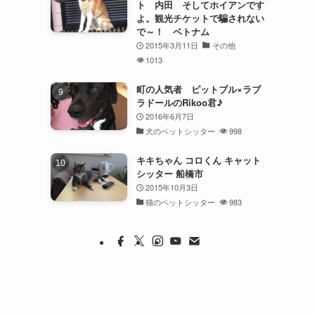
ト 内田 そしてホイアンです
よ。観光チケットで騙されない
で～！ ベトナム
2015年3月11日
その他
1013
町の人気者 ピットブル×ラブ
ラドールのRikoo君♪
2016年6月7日
犬のペットシッター
998
キキちゃん コロくん キャット
シッター 船橋市
2015年10月3日
猫のペットシッター
983