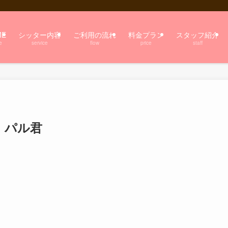
ME
シッター内容
ご利用の流れ
料金プラン
スタッフ紹介
e
service
flow
price
staff
、パル君