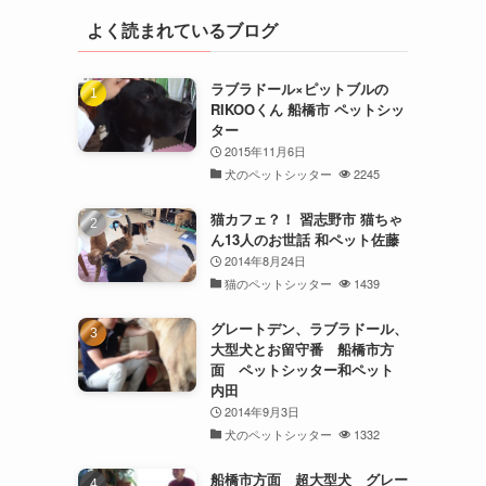
よく読まれているブログ
ラブラドール×ピットブルの
RIKOOくん 船橋市 ペットシッ
ター
2015年11月6日
犬のペットシッター
2245
猫カフェ？！ 習志野市 猫ちゃ
ん13人のお世話 和ペット佐藤
2014年8月24日
猫のペットシッター
1439
グレートデン、ラブラドール、
大型犬とお留守番 船橋市方
面 ペットシッター和ペット
内田
2014年9月3日
犬のペットシッター
1332
船橋市方面 超大型犬 グレー