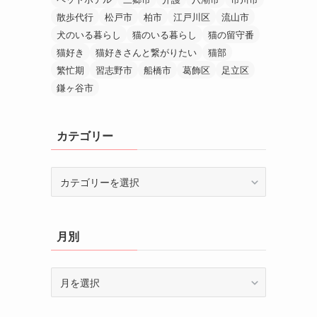
散歩代行
松戸市
柏市
江戸川区
流山市
犬のいる暮らし
猫のいる暮らし
猫の留守番
猫好き
猫好きさんと繋がりたい
猫部
繁忙期
習志野市
船橋市
葛飾区
足立区
鎌ヶ谷市
カテゴリー
カ
テ
ゴ
リ
月別
ー
月
別