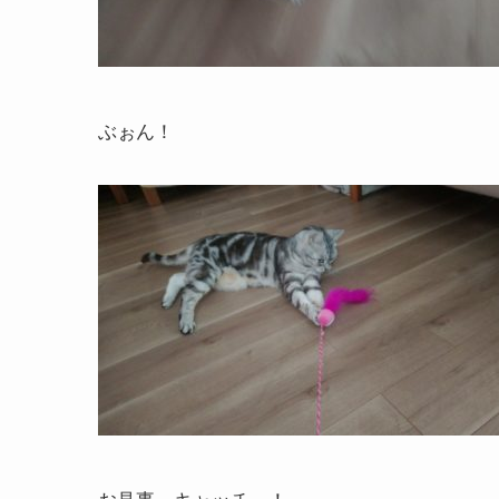
ぶぉん！
お見事、キャッチ～！