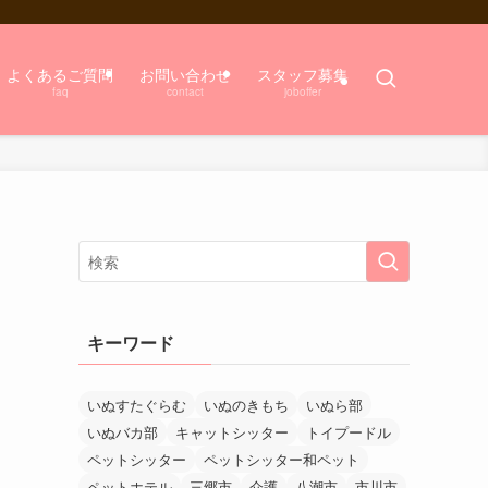
よくあるご質問
お問い合わせ
スタッフ募集
faq
contact
joboffer
キーワード
いぬすたぐらむ
いぬのきもち
いぬら部
いぬバカ部
キャットシッター
トイプードル
ペットシッター
ペットシッター和ペット
ペットホテル
三郷市
介護
八潮市
市川市