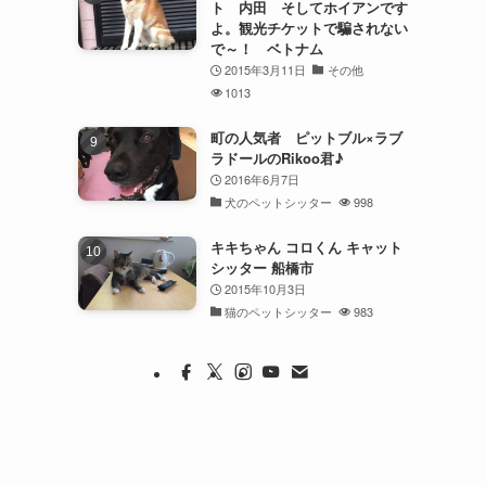
ト 内田 そしてホイアンです
よ。観光チケットで騙されない
で～！ ベトナム
2015年3月11日
その他
1013
町の人気者 ピットブル×ラブ
ラドールのRikoo君♪
2016年6月7日
犬のペットシッター
998
キキちゃん コロくん キャット
シッター 船橋市
2015年10月3日
猫のペットシッター
983