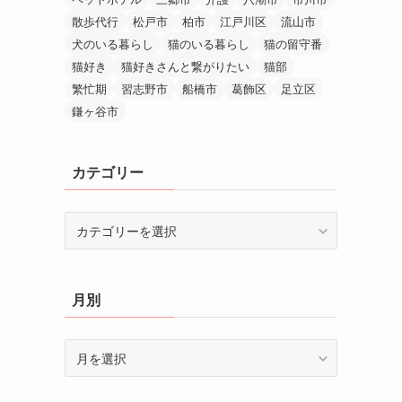
散歩代行
松戸市
柏市
江戸川区
流山市
犬のいる暮らし
猫のいる暮らし
猫の留守番
猫好き
猫好きさんと繋がりたい
猫部
繁忙期
習志野市
船橋市
葛飾区
足立区
鎌ヶ谷市
カテゴリー
カ
テ
ゴ
リ
月別
ー
月
別