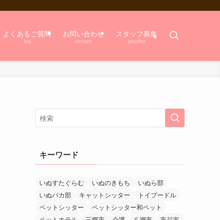
よくあるご質問
お問い合わせ
スタッフ募集
faq
contact
joboffer
キーワード
いぬすたぐらむ
いぬのきもち
いぬら部
いぬバカ部
キャットシッター
トイプードル
ペットシッター
ペットシッター和ペット
ペットホテル
三郷市
介護
八潮市
市川市