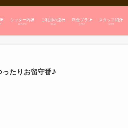
ME
シッター内容
ご利用の流れ
料金プラン
スタッフ紹介
e
service
flow
price
staff
ゆったりお留守番♪