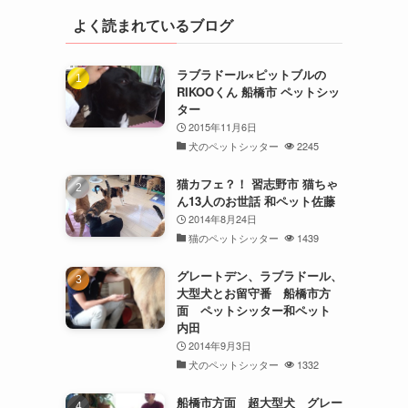
よく読まれているブログ
ラブラドール×ピットブルの
RIKOOくん 船橋市 ペットシッ
ター
2015年11月6日
犬のペットシッター
2245
猫カフェ？！ 習志野市 猫ちゃ
ん13人のお世話 和ペット佐藤
2014年8月24日
猫のペットシッター
1439
グレートデン、ラブラドール、
大型犬とお留守番 船橋市方
面 ペットシッター和ペット
内田
2014年9月3日
犬のペットシッター
1332
船橋市方面 超大型犬 グレー