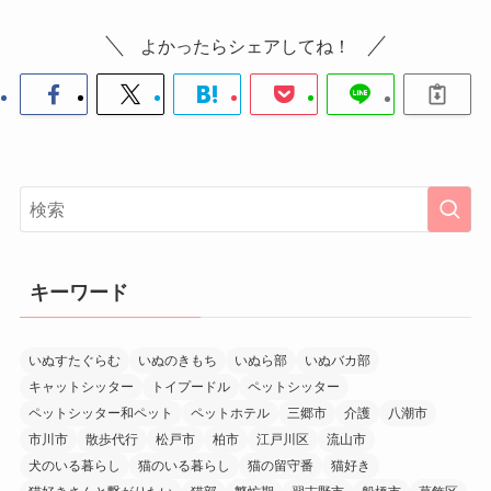
よかったらシェアしてね！
キーワード
いぬすたぐらむ
いぬのきもち
いぬら部
いぬバカ部
キャットシッター
トイプードル
ペットシッター
ペットシッター和ペット
ペットホテル
三郷市
介護
八潮市
市川市
散歩代行
松戸市
柏市
江戸川区
流山市
犬のいる暮らし
猫のいる暮らし
猫の留守番
猫好き