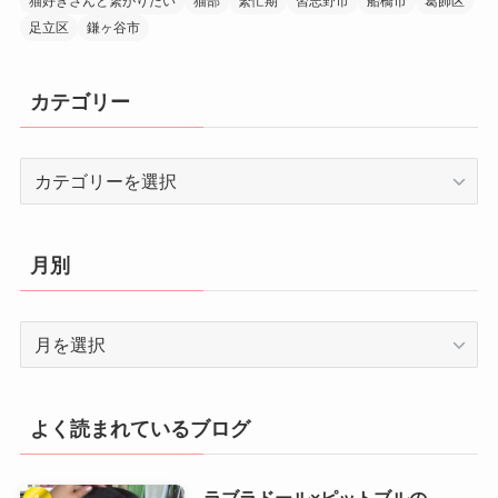
猫好きさんと繋がりたい
猫部
繁忙期
習志野市
船橋市
葛飾区
足立区
鎌ヶ谷市
カテゴリー
カ
テ
ゴ
リ
月別
ー
月
別
よく読まれているブログ
ラブラドール×ピットブルの