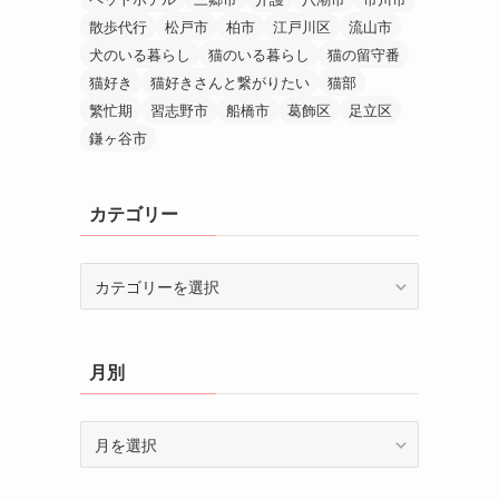
散歩代行
松戸市
柏市
江戸川区
流山市
犬のいる暮らし
猫のいる暮らし
猫の留守番
猫好き
猫好きさんと繋がりたい
猫部
繁忙期
習志野市
船橋市
葛飾区
足立区
鎌ヶ谷市
カテゴリー
カ
テ
ゴ
リ
月別
ー
月
別