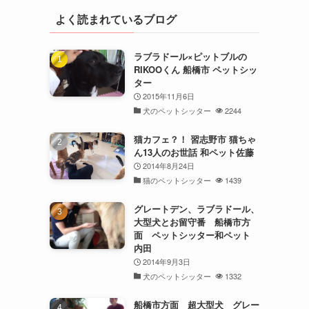
よく読まれているブログ
ラブラドール×ピットブルの
RIKOOくん 船橋市 ペットシッ
ター
2015年11月6日
犬のペットシッター
2244
猫カフェ？！ 習志野市 猫ちゃ
ん13人のお世話 和ペット佐藤
2014年8月24日
猫のペットシッター
1439
グレートデン、ラブラドール、
大型犬とお留守番 船橋市方
面 ペットシッター和ペット
内田
2014年9月3日
犬のペットシッター
1332
船橋市方面 超大型犬 グレー