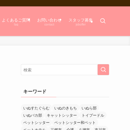
よくあるご質問
お問い合わせ
スタッフ募集
faq
contact
joboffer
キーワード
いぬすたぐらむ
いぬのきもち
いぬら部
いぬバカ部
キャットシッター
トイプードル
ペットシッター
ペットシッター和ペット
ペットホテル
三郷市
介護
八潮市
市川市