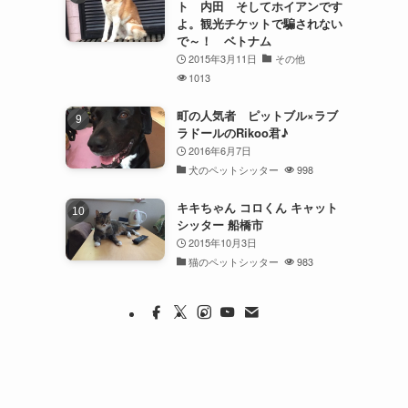
ト 内田 そしてホイアンです
よ。観光チケットで騙されない
で～！ ベトナム
2015年3月11日
その他
1013
町の人気者 ピットブル×ラブ
ラドールのRikoo君♪
2016年6月7日
犬のペットシッター
998
キキちゃん コロくん キャット
シッター 船橋市
2015年10月3日
猫のペットシッター
983