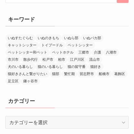
キーワード
いぬすたぐらむ
いぬのきもち
いぬら部
いぬバカ部
キャットシッター
トイプードル
ペットシッター
ペットシッター和ペット
ペットホテル
三郷市
介護
八潮市
市川市
散歩代行
松戸市
柏市
江戸川区
流山市
犬のいる暮らし
猫のいる暮らし
猫の留守番
猫好き
猫好きさんと繋がりたい
猫部
繁忙期
習志野市
船橋市
葛飾区
足立区
鎌ヶ谷市
カテゴリー
カ
テ