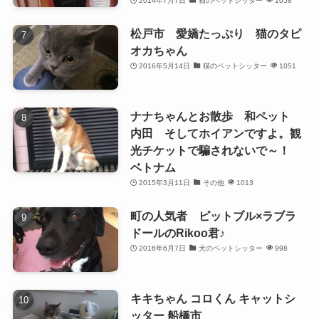
2014年7月7日
猫のペットシッター
1058
松戸市 愛嬌たっぷり 猫のタピ
オカちゃん
2016年5月14日
猫のペットシッター
1051
ナナちゃんとお散歩 和ペット
内田 そしてホイアンですよ。観
光チケットで騙されないで～！
ベトナム
2015年3月11日
その他
1013
町の人気者 ピットブル×ラブラ
ドールのRikoo君♪
2016年6月7日
犬のペットシッター
998
キキちゃん コロくん キャットシ
ッター 船橋市