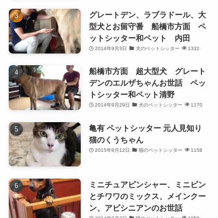
グレートデン、ラブラドール、大
型犬とお留守番 船橋市方面 ペ
ットシッター和ペット 内田
2014年9月3日
犬のペットシッター
1332
船橋市方面 超大型犬 グレート
デンのエルザちゃんお世話 ペッ
トシッター和ペット清野
2014年9月29日
犬のペットシッター
1170
亀有 ペットシッター 元人見知り
猫のくうちゃん
2015年9月12日
猫のペットシッター
1158
ミニチュアピンシャー、ミニピン
とチワワのミックス、メインクー
ン、アビシニアンのお世話