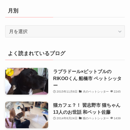
ゴ
リ
月別
ー
月
別
よく読まれているブログ
ラブラドール×ピットブルの
RIKOOくん 船橋市 ペットシッタ
ー
2015年11月6日
犬のペットシッター
2245
猫カフェ？！ 習志野市 猫ちゃん
13人のお世話 和ペット佐藤
2014年8月24日
猫のペットシッター
1439