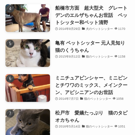
船橋市方面 超大型犬 グレート
デンのエルザちゃんお世話 ペッ
トシッター和ペット清野
2014年9月29日
犬のペットシッター
1170
亀有 ペットシッター 元人見知り
猫のくうちゃん
2015年9月12日
猫のペットシッター
1158
ミニチュアピンシャー、ミニピン
とチワワのミックス、メインクー
ン、アビシニアンのお世話
2014年7月7日
猫のペットシッター
1058
松戸市 愛嬌たっぷり 猫のタピ
オカちゃん
2016年5月14日
猫のペットシッター
1051