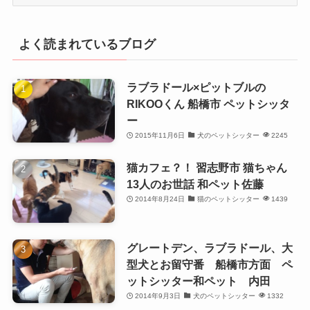
別
よく読まれているブログ
ラブラドール×ピットブルの
RIKOOくん 船橋市 ペットシッタ
ー
2015年11月6日
犬のペットシッター
2245
猫カフェ？！ 習志野市 猫ちゃん
13人のお世話 和ペット佐藤
2014年8月24日
猫のペットシッター
1439
グレートデン、ラブラドール、大
型犬とお留守番 船橋市方面 ペ
ットシッター和ペット 内田
2014年9月3日
犬のペットシッター
1332