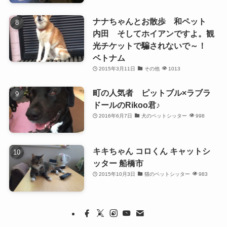
ナナちゃんとお散歩 和ペット
内田 そしてホイアンですよ。観
光チケットで騙されないで～！
ベトナム
2015年3月11日
その他
1013
町の人気者 ピットブル×ラブラ
ドールのRikoo君♪
2016年6月7日
犬のペットシッター
998
キキちゃん コロくん キャットシ
ッター 船橋市
2015年10月3日
猫のペットシッター
983