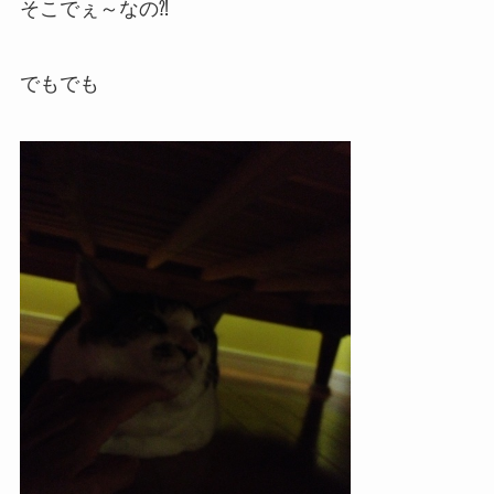
そこでぇ～なの⁈
でもでも