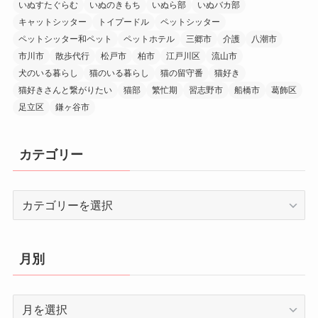
いぬすたぐらむ
いぬのきもち
いぬら部
いぬバカ部
キャットシッター
トイプードル
ペットシッター
ペットシッター和ペット
ペットホテル
三郷市
介護
八潮市
市川市
散歩代行
松戸市
柏市
江戸川区
流山市
犬のいる暮らし
猫のいる暮らし
猫の留守番
猫好き
猫好きさんと繋がりたい
猫部
繁忙期
習志野市
船橋市
葛飾区
足立区
鎌ヶ谷市
カテゴリー
カ
テ
ゴ
リ
月別
ー
月