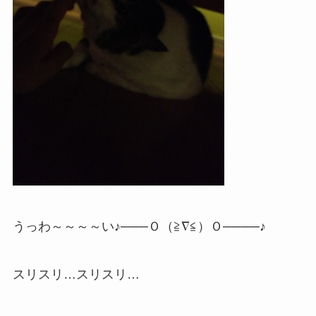
うっわ～～～～い♪───Ｏ（≧∇≦）Ｏ────♪
スリスリ…スリスリ…