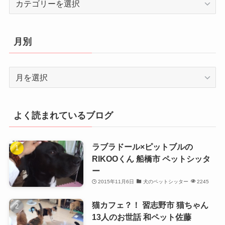
テ
ゴ
リ
月別
ー
月
別
よく読まれているブログ
ラブラドール×ピットブルの
RIKOOくん 船橋市 ペットシッタ
ー
2015年11月6日
犬のペットシッター
2245
猫カフェ？！ 習志野市 猫ちゃん
13人のお世話 和ペット佐藤