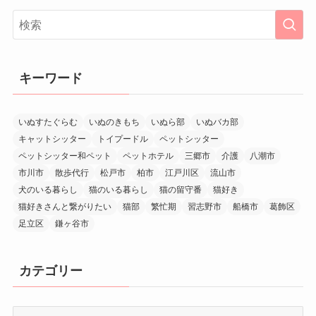
キーワード
いぬすたぐらむ
いぬのきもち
いぬら部
いぬバカ部
キャットシッター
トイプードル
ペットシッター
ペットシッター和ペット
ペットホテル
三郷市
介護
八潮市
市川市
散歩代行
松戸市
柏市
江戸川区
流山市
犬のいる暮らし
猫のいる暮らし
猫の留守番
猫好き
猫好きさんと繋がりたい
猫部
繁忙期
習志野市
船橋市
葛飾区
足立区
鎌ヶ谷市
カテゴリー
カ