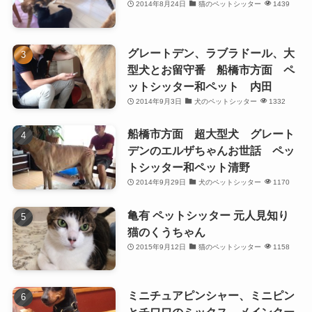
2014年8月24日
猫のペットシッター
1439
グレートデン、ラブラドール、大
型犬とお留守番 船橋市方面 ペ
ットシッター和ペット 内田
2014年9月3日
犬のペットシッター
1332
船橋市方面 超大型犬 グレート
デンのエルザちゃんお世話 ペッ
トシッター和ペット清野
2014年9月29日
犬のペットシッター
1170
亀有 ペットシッター 元人見知り
猫のくうちゃん
2015年9月12日
猫のペットシッター
1158
ミニチュアピンシャー、ミニピン