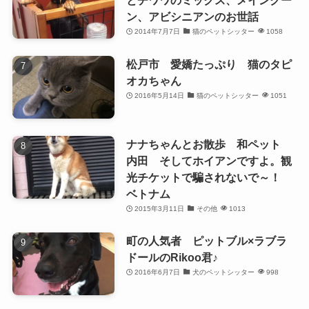
とチワワのミックス、メインクー
ン、アビシニアンのお世話
2014年7月7日
猫のペットシッター
1058
松戸市 愛嬌たっぷり 猫のタピ
オカちゃん
2016年5月14日
猫のペットシッター
1051
ナナちゃんとお散歩 和ペット
内田 そしてホイアンですよ。観
光チケットで騙されないで～！
ベトナム
2015年3月11日
その他
1013
町の人気者 ピットブル×ラブラ
ドールのRikoo君♪
2016年6月7日
犬のペットシッター
998