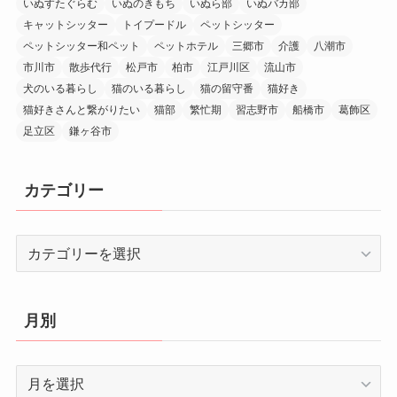
いぬすたぐらむ
いぬのきもち
いぬら部
いぬバカ部
キャットシッター
トイプードル
ペットシッター
ペットシッター和ペット
ペットホテル
三郷市
介護
八潮市
市川市
散歩代行
松戸市
柏市
江戸川区
流山市
犬のいる暮らし
猫のいる暮らし
猫の留守番
猫好き
猫好きさんと繋がりたい
猫部
繁忙期
習志野市
船橋市
葛飾区
足立区
鎌ヶ谷市
カテゴリー
カ
テ
ゴ
リ
月別
ー
月
別