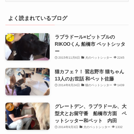
よく読まれているブログ
ラブラドール×ピットブルの
RIKOOくん 船橋市 ペットシッタ
ー
2015年11月6日
犬のペットシッター
2245
猫カフェ？！ 習志野市 猫ちゃん
13人のお世話 和ペット佐藤
2014年8月24日
猫のペットシッター
1439
グレートデン、ラブラドール、大
型犬とお留守番 船橋市方面 ペ
ットシッター和ペット 内田
2014年9月3日
犬のペットシッター
1332