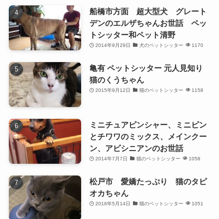
船橋市方面 超大型犬 グレート
デンのエルザちゃんお世話 ペッ
トシッター和ペット清野
2014年9月29日
犬のペットシッター
1170
亀有 ペットシッター 元人見知り
猫のくうちゃん
2015年9月12日
猫のペットシッター
1158
ミニチュアピンシャー、ミニピン
とチワワのミックス、メインクー
ン、アビシニアンのお世話
2014年7月7日
猫のペットシッター
1058
松戸市 愛嬌たっぷり 猫のタピ
オカちゃん
2016年5月14日
猫のペットシッター
1051