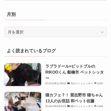
ゴ
リ
月別
ー
月
別
よく読まれているブログ
ラブラドール×ピットブルの
RIKOOくん 船橋市 ペットシッタ
ー
2015年11月6日
犬のペットシッター
2245
猫カフェ？！ 習志野市 猫ちゃん
13人のお世話 和ペット佐藤
2014年8月24日
猫のペットシッター
1439