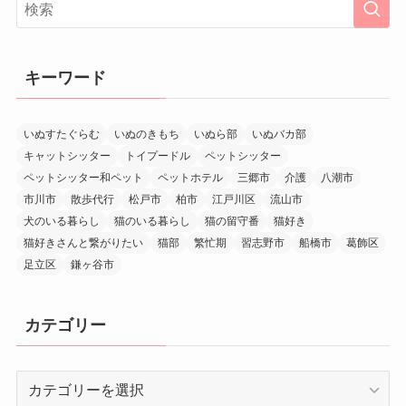
キーワード
いぬすたぐらむ
いぬのきもち
いぬら部
いぬバカ部
キャットシッター
トイプードル
ペットシッター
ペットシッター和ペット
ペットホテル
三郷市
介護
八潮市
市川市
散歩代行
松戸市
柏市
江戸川区
流山市
犬のいる暮らし
猫のいる暮らし
猫の留守番
猫好き
猫好きさんと繋がりたい
猫部
繁忙期
習志野市
船橋市
葛飾区
足立区
鎌ヶ谷市
カテゴリー
カ
テ