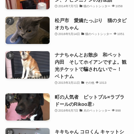
2014年7月7日
猫のペットシッター
1058
松戸市 愛嬌たっぷり 猫のタピ
オカちゃん
2016年5月14日
猫のペットシッター
1051
ナナちゃんとお散歩 和ペット
内田 そしてホイアンですよ。観
光チケットで騙されないで～！
ベトナム
2015年3月11日
その他
1013
町の人気者 ピットブル×ラブラ
ドールのRikoo君♪
2016年6月7日
犬のペットシッター
998
キキちゃん コロくん キャットシ