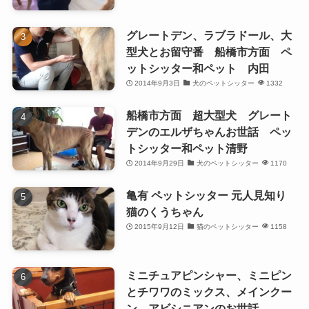
グレートデン、ラブラドール、大
型犬とお留守番 船橋市方面 ペ
ットシッター和ペット 内田
2014年9月3日
犬のペットシッター
1332
船橋市方面 超大型犬 グレート
デンのエルザちゃんお世話 ペッ
トシッター和ペット清野
2014年9月29日
犬のペットシッター
1170
亀有 ペットシッター 元人見知り
猫のくうちゃん
2015年9月12日
猫のペットシッター
1158
ミニチュアピンシャー、ミニピン
とチワワのミックス、メインクー
ン、アビシニアンのお世話