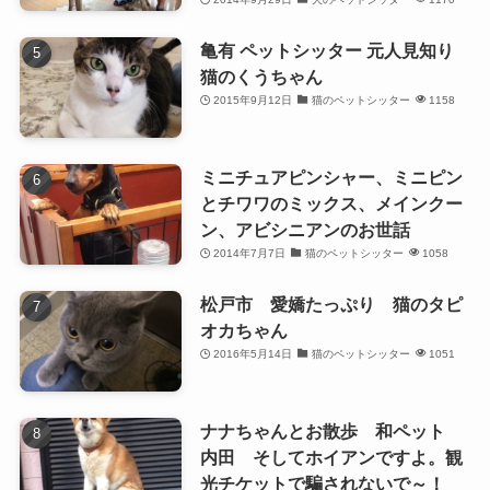
亀有 ペットシッター 元人見知り
猫のくうちゃん
2015年9月12日
猫のペットシッター
1158
ミニチュアピンシャー、ミニピン
とチワワのミックス、メインクー
ン、アビシニアンのお世話
2014年7月7日
猫のペットシッター
1058
松戸市 愛嬌たっぷり 猫のタピ
オカちゃん
2016年5月14日
猫のペットシッター
1051
ナナちゃんとお散歩 和ペット
内田 そしてホイアンですよ。観
光チケットで騙されないで～！