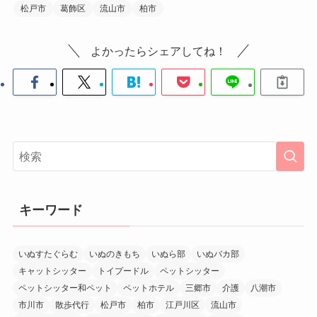
松戸市
葛飾区
流山市
柏市
よかったらシェアしてね！
キーワード
いぬすたぐらむ
いぬのきもち
いぬら部
いぬバカ部
キャットシッター
トイプードル
ペットシッター
ペットシッター和ペット
ペットホテル
三郷市
介護
八潮市
市川市
散歩代行
松戸市
柏市
江戸川区
流山市