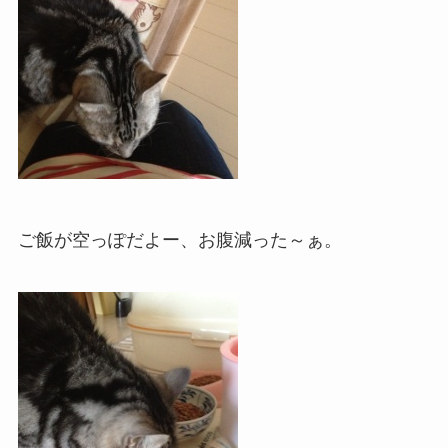
ご飯が空っぽだよー、お腹減った～ぁ。