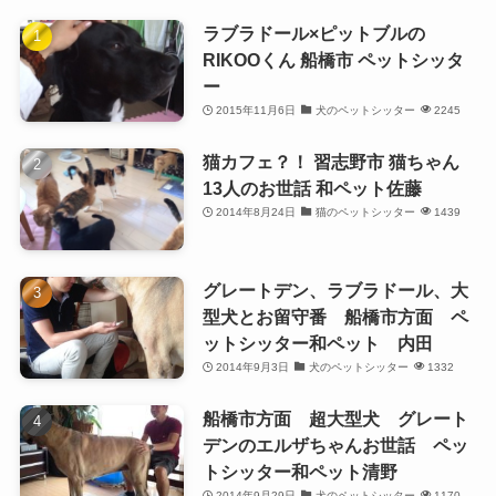
ラブラドール×ピットブルの
RIKOOくん 船橋市 ペットシッタ
ー
2015年11月6日
犬のペットシッター
2245
猫カフェ？！ 習志野市 猫ちゃん
13人のお世話 和ペット佐藤
2014年8月24日
猫のペットシッター
1439
グレートデン、ラブラドール、大
型犬とお留守番 船橋市方面 ペ
ットシッター和ペット 内田
2014年9月3日
犬のペットシッター
1332
船橋市方面 超大型犬 グレート
デンのエルザちゃんお世話 ペッ
トシッター和ペット清野
2014年9月29日
犬のペットシッター
1170