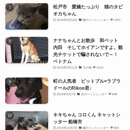
松戸市 愛嬌たっぷり 猫のタピ
オカちゃん
2016年5月14日
猫のペットシッター
1051
ナナちゃんとお散歩 和ペット
内田 そしてホイアンですよ。観
光チケットで騙されないで～！
ベトナム
2015年3月11日
その他
1013
町の人気者 ピットブル×ラブラ
ドールのRikoo君♪
2016年6月7日
犬のペットシッター
998
キキちゃん コロくん キャットシ
ッター 船橋市
2015年10月3日
猫のペットシッター
983