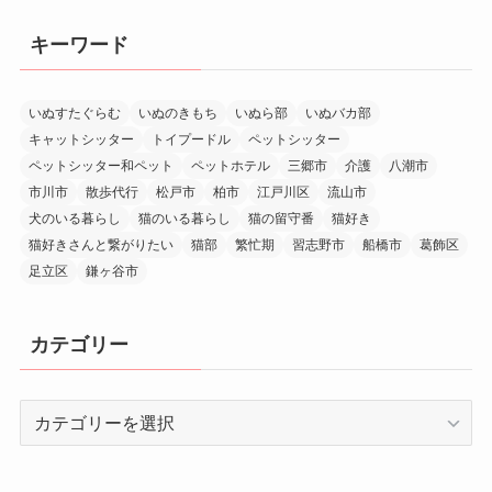
キーワード
いぬすたぐらむ
いぬのきもち
いぬら部
いぬバカ部
キャットシッター
トイプードル
ペットシッター
ペットシッター和ペット
ペットホテル
三郷市
介護
八潮市
市川市
散歩代行
松戸市
柏市
江戸川区
流山市
犬のいる暮らし
猫のいる暮らし
猫の留守番
猫好き
猫好きさんと繋がりたい
猫部
繁忙期
習志野市
船橋市
葛飾区
足立区
鎌ヶ谷市
カテゴリー
カ
テ
ゴ