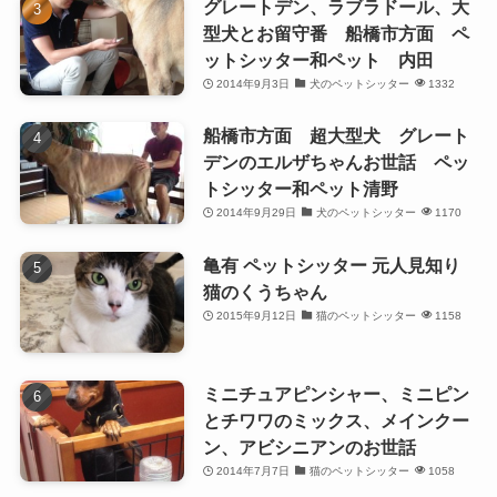
グレートデン、ラブラドール、大
型犬とお留守番 船橋市方面 ペ
ットシッター和ペット 内田
2014年9月3日
犬のペットシッター
1332
船橋市方面 超大型犬 グレート
デンのエルザちゃんお世話 ペッ
トシッター和ペット清野
2014年9月29日
犬のペットシッター
1170
亀有 ペットシッター 元人見知り
猫のくうちゃん
2015年9月12日
猫のペットシッター
1158
ミニチュアピンシャー、ミニピン
とチワワのミックス、メインクー
ン、アビシニアンのお世話
2014年7月7日
猫のペットシッター
1058