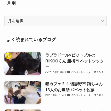
リ
月別
ー
月
別
よく読まれているブログ
ラブラドール×ピットブルの
RIKOOくん 船橋市 ペットシッタ
ー
2015年11月6日
犬のペットシッター
2244
猫カフェ？！ 習志野市 猫ちゃん
13人のお世話 和ペット佐藤
2014年8月24日
猫のペットシッター
1439