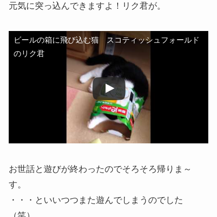
元気に突っ込んできますよ！リク君が。
ビールの箱に飛び込む猫 スコティッシュフォールド
のリク君
この動画を YouTube で視聴
お世話と遊びが終わったのでそろそろ帰りま～
す。
・・・といいつつまた遊んでしまうのでした
（笑）