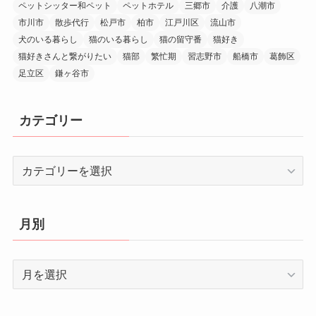
ペットシッター和ペット
ペットホテル
三郷市
介護
八潮市
市川市
散歩代行
松戸市
柏市
江戸川区
流山市
犬のいる暮らし
猫のいる暮らし
猫の留守番
猫好き
猫好きさんと繋がりたい
猫部
繁忙期
習志野市
船橋市
葛飾区
足立区
鎌ヶ谷市
カテゴリー
カ
テ
ゴ
リ
月別
ー
月
別