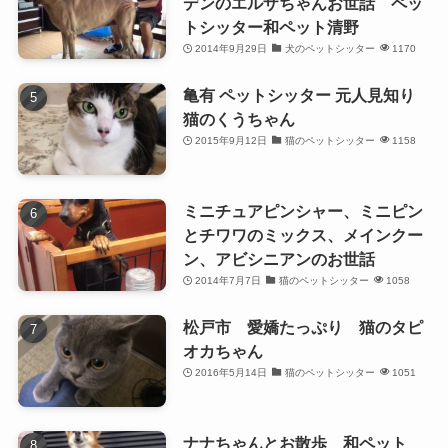
デンのエルザちゃんお世話 ペッ
トシッター和ペット清野
2014年9月29日
犬のペットシッター
1170
亀有 ペットシッター 元人見知り
猫のくうちゃん
2015年9月12日
猫のペットシッター
1158
ミニチュアピンシャー、ミニピン
とチワワのミックス、メインクー
ン、アビシニアンのお世話
2014年7月7日
猫のペットシッター
1058
松戸市 愛嬌たっぷり 猫のタピ
オカちゃん
2016年5月14日
猫のペットシッター
1051
ナナちゃんとお散歩 和ペット