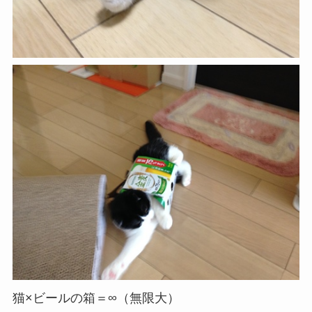
猫×ビールの箱＝∞（無限大）