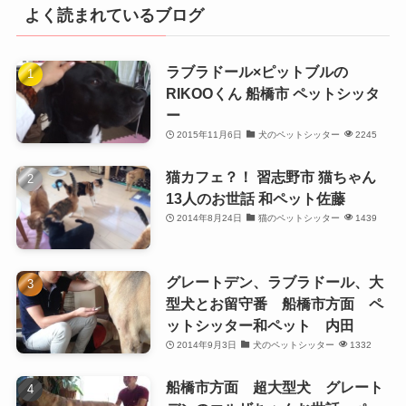
よく読まれているブログ
ラブラドール×ピットブルの
RIKOOくん 船橋市 ペットシッタ
ー
2015年11月6日
犬のペットシッター
2245
猫カフェ？！ 習志野市 猫ちゃん
13人のお世話 和ペット佐藤
2014年8月24日
猫のペットシッター
1439
グレートデン、ラブラドール、大
型犬とお留守番 船橋市方面 ペ
ットシッター和ペット 内田
2014年9月3日
犬のペットシッター
1332
船橋市方面 超大型犬 グレート