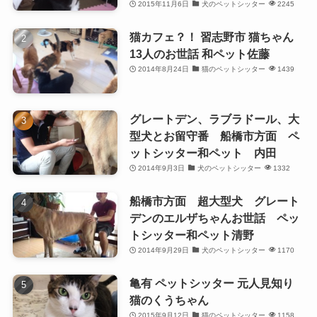
2015年11月6日
犬のペットシッター
2245
猫カフェ？！ 習志野市 猫ちゃん
13人のお世話 和ペット佐藤
2014年8月24日
猫のペットシッター
1439
グレートデン、ラブラドール、大
型犬とお留守番 船橋市方面 ペ
ットシッター和ペット 内田
2014年9月3日
犬のペットシッター
1332
船橋市方面 超大型犬 グレート
デンのエルザちゃんお世話 ペッ
トシッター和ペット清野
2014年9月29日
犬のペットシッター
1170
亀有 ペットシッター 元人見知り
猫のくうちゃん
2015年9月12日
猫のペットシッター
1158