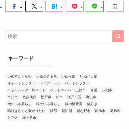
キーワード
いぬすたぐらむ
いぬのきもち
いぬら部
いぬバカ部
キャットシッター
トイプードル
ペットシッター
ペットシッター和ペット
ペットホテル
三郷市
介護
八潮市
市川市
散歩代行
松戸市
柏市
江戸川区
流山市
犬のいる暮らし
猫のいる暮らし
猫の留守番
猫好き
猫好きさんと繋がりたい
猫部
繁忙期
習志野市
船橋市
葛飾区
足立区
鎌ヶ谷市