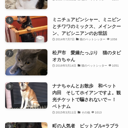
ミニチュアピンシャー、ミニピン
とチワワのミックス、メインクー
ン、アビシニアンのお世話
2014年7月7日
猫のペットシッター
1058
松戸市 愛嬌たっぷり 猫のタピ
オカちゃん
2016年5月14日
猫のペットシッター
1051
ナナちゃんとお散歩 和ペット
内田 そしてホイアンですよ。観
光チケットで騙されないで～！
ベトナム
2015年3月11日
その他
1013
町の人気者 ピットブル×ラブラ