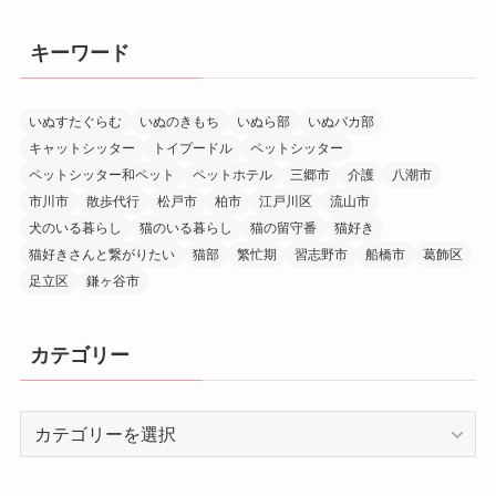
キーワード
いぬすたぐらむ
いぬのきもち
いぬら部
いぬバカ部
キャットシッター
トイプードル
ペットシッター
ペットシッター和ペット
ペットホテル
三郷市
介護
八潮市
市川市
散歩代行
松戸市
柏市
江戸川区
流山市
犬のいる暮らし
猫のいる暮らし
猫の留守番
猫好き
猫好きさんと繋がりたい
猫部
繁忙期
習志野市
船橋市
葛飾区
足立区
鎌ヶ谷市
カテゴリー
カ
テ
ゴ