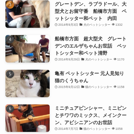
グレートデン、ラブラドール、大
型犬とお留守番 船橋市方面 ペ
ットシッター和ペット 内田
2014年9月3日
犬のペットシッター
1332
船橋市方面 超大型犬 グレート
デンのエルザちゃんお世話 ペッ
トシッター和ペット清野
2014年9月29日
犬のペットシッター
1170
亀有 ペットシッター 元人見知り
猫のくうちゃん
2015年9月12日
猫のペットシッター
1158
ミニチュアピンシャー、ミニピン
とチワワのミックス、メインクー
ン、アビシニアンのお世話
2014年7月7日
猫のペットシッター
1058