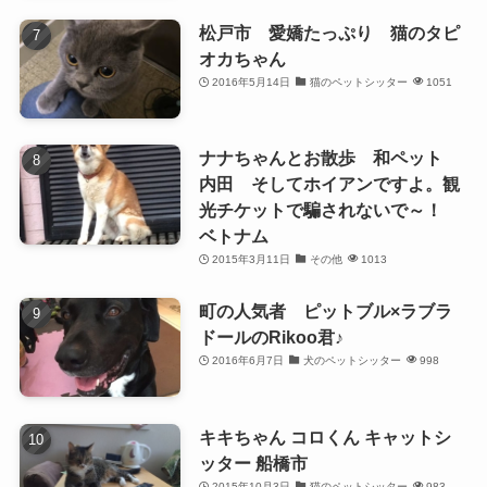
松戸市 愛嬌たっぷり 猫のタピ
オカちゃん
2016年5月14日
猫のペットシッター
1051
ナナちゃんとお散歩 和ペット
内田 そしてホイアンですよ。観
光チケットで騙されないで～！
ベトナム
2015年3月11日
その他
1013
町の人気者 ピットブル×ラブラ
ドールのRikoo君♪
2016年6月7日
犬のペットシッター
998
キキちゃん コロくん キャットシ
ッター 船橋市
2015年10月3日
猫のペットシッター
983