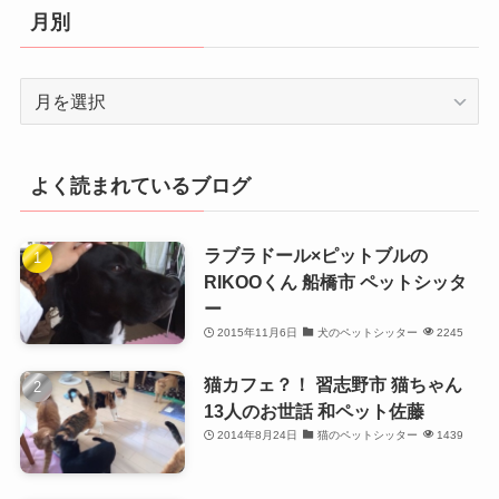
リ
月別
ー
月
別
よく読まれているブログ
ラブラドール×ピットブルの
RIKOOくん 船橋市 ペットシッタ
ー
2015年11月6日
犬のペットシッター
2245
猫カフェ？！ 習志野市 猫ちゃん
13人のお世話 和ペット佐藤
2014年8月24日
猫のペットシッター
1439