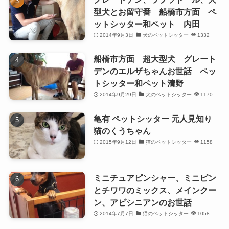
型犬とお留守番 船橋市方面 ペ
ットシッター和ペット 内田
2014年9月3日
犬のペットシッター
1332
船橋市方面 超大型犬 グレート
デンのエルザちゃんお世話 ペッ
トシッター和ペット清野
2014年9月29日
犬のペットシッター
1170
亀有 ペットシッター 元人見知り
猫のくうちゃん
2015年9月12日
猫のペットシッター
1158
ミニチュアピンシャー、ミニピン
とチワワのミックス、メインクー
ン、アビシニアンのお世話
2014年7月7日
猫のペットシッター
1058