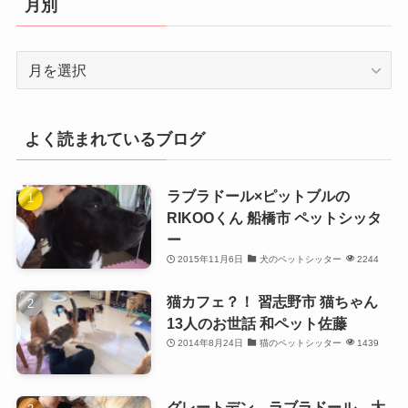
月別
ー
月
別
よく読まれているブログ
ラブラドール×ピットブルの
RIKOOくん 船橋市 ペットシッタ
ー
2015年11月6日
犬のペットシッター
2244
猫カフェ？！ 習志野市 猫ちゃん
13人のお世話 和ペット佐藤
2014年8月24日
猫のペットシッター
1439
グレートデン、ラブラドール、大