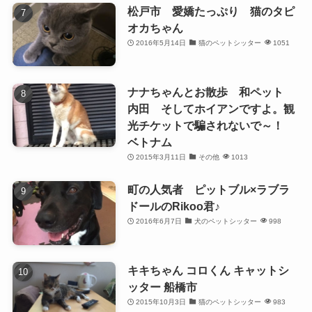
松戸市 愛嬌たっぷり 猫のタピ
オカちゃん
2016年5月14日
猫のペットシッター
1051
ナナちゃんとお散歩 和ペット
内田 そしてホイアンですよ。観
光チケットで騙されないで～！
ベトナム
2015年3月11日
その他
1013
町の人気者 ピットブル×ラブラ
ドールのRikoo君♪
2016年6月7日
犬のペットシッター
998
キキちゃん コロくん キャットシ
ッター 船橋市
2015年10月3日
猫のペットシッター
983