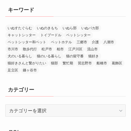
キーワード
いぬすたぐらむ
いぬのきもち
いぬら部
いぬバカ部
キャットシッター
トイプードル
ペットシッター
ペットシッター和ペット
ペットホテル
三郷市
介護
八潮市
市川市
散歩代行
松戸市
柏市
江戸川区
流山市
犬のいる暮らし
猫のいる暮らし
猫の留守番
猫好き
猫好きさんと繋がりたい
猫部
繁忙期
習志野市
船橋市
葛飾区
足立区
鎌ヶ谷市
カテゴリー
カ
テ
ゴ
リ