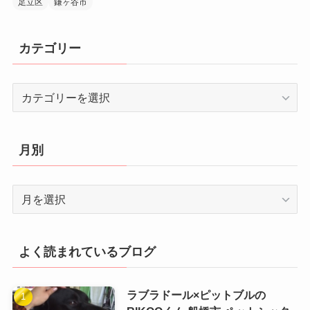
足立区
鎌ヶ谷市
カテゴリー
カ
テ
ゴ
リ
月別
ー
月
別
よく読まれているブログ
ラブラドール×ピットブルの