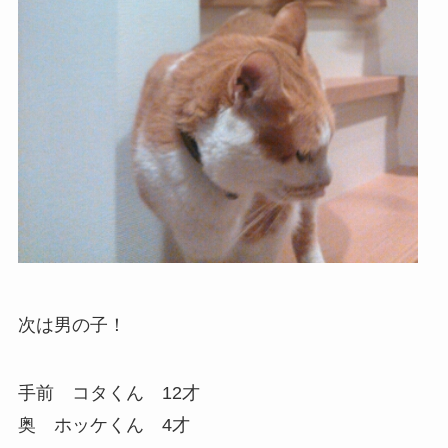
次は男の子！
手前 コタくん 12才
奥 ホッケくん 4才