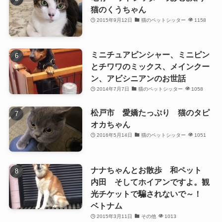
猫のくうちゃん
2015年9月12日
猫のペットシッター
1158
ミニチュアピンシャー、ミニピン
とチワワのミックス、メインクー
ン、アビシニアンのお世話
2014年7月7日
猫のペットシッター
1058
松戸市 愛嬌たっぷり 猫のタピ
オカちゃん
2016年5月14日
猫のペットシッター
1051
ナナちゃんとお散歩 和ペット
内田 そしてホイアンですよ。観
光チケットで騙されないで～！
ベトナム
2015年3月11日
その他
1013