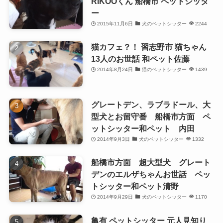
RIKOOくん 船橋市 ペットシッタ
ー
2015年11月6日
犬のペットシッター
2244
猫カフェ？！ 習志野市 猫ちゃん
13人のお世話 和ペット佐藤
2014年8月24日
猫のペットシッター
1439
グレートデン、ラブラドール、大
型犬とお留守番 船橋市方面 ペ
ットシッター和ペット 内田
2014年9月3日
犬のペットシッター
1332
船橋市方面 超大型犬 グレート
デンのエルザちゃんお世話 ペッ
トシッター和ペット清野
2014年9月29日
犬のペットシッター
1170
亀有 ペットシッター 元人見知り