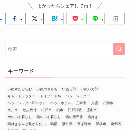
よかったらシェアしてね！
キーワード
いぬすたぐらむ
いぬのきもち
いぬら部
いぬバカ部
キャットシッター
トイプードル
ペットシッター
ペットシッター和ペット
ペットホテル
三郷市
介護
八潮市
市川市
散歩代行
松戸市
柏市
江戸川区
流山市
犬のいる暮らし
猫のいる暮らし
猫の留守番
猫好き
猫好きさんと繋がりたい
猫部
繁忙期
習志野市
船橋市
葛飾区