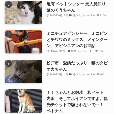
亀有 ペットシッター 元人見知り
猫のくうちゃん
2015年9月12日
猫のペットシッター
1158
ミニチュアピンシャー、ミニピン
とチワワのミックス、メインクー
ン、アビシニアンのお世話
2014年7月7日
猫のペットシッター
1058
松戸市 愛嬌たっぷり 猫のタピ
オカちゃん
2016年5月14日
猫のペットシッター
1051
ナナちゃんとお散歩 和ペット
内田 そしてホイアンですよ。観
光チケットで騙されないで～！
ベトナム