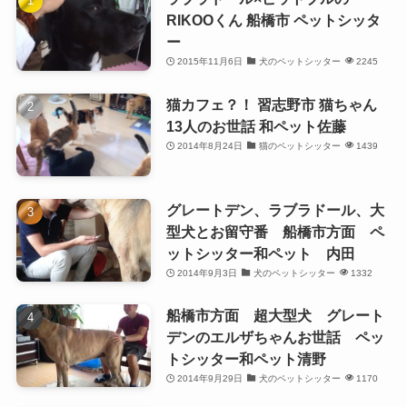
RIKOOくん 船橋市 ペットシッタ
ー
2015年11月6日
犬のペットシッター
2245
猫カフェ？！ 習志野市 猫ちゃん
13人のお世話 和ペット佐藤
2014年8月24日
猫のペットシッター
1439
グレートデン、ラブラドール、大
型犬とお留守番 船橋市方面 ペ
ットシッター和ペット 内田
2014年9月3日
犬のペットシッター
1332
船橋市方面 超大型犬 グレート
デンのエルザちゃんお世話 ペッ
トシッター和ペット清野
2014年9月29日
犬のペットシッター
1170