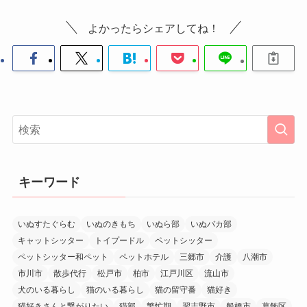
よかったらシェアしてね！
キーワード
いぬすたぐらむ
いぬのきもち
いぬら部
いぬバカ部
キャットシッター
トイプードル
ペットシッター
ペットシッター和ペット
ペットホテル
三郷市
介護
八潮市
市川市
散歩代行
松戸市
柏市
江戸川区
流山市
犬のいる暮らし
猫のいる暮らし
猫の留守番
猫好き
猫好きさんと繋がりたい
猫部
繁忙期
習志野市
船橋市
葛飾区