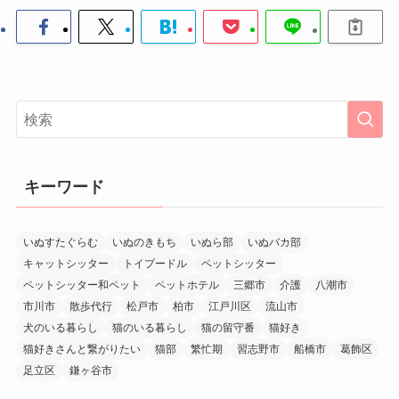
キーワード
いぬすたぐらむ
いぬのきもち
いぬら部
いぬバカ部
キャットシッター
トイプードル
ペットシッター
ペットシッター和ペット
ペットホテル
三郷市
介護
八潮市
市川市
散歩代行
松戸市
柏市
江戸川区
流山市
犬のいる暮らし
猫のいる暮らし
猫の留守番
猫好き
猫好きさんと繋がりたい
猫部
繁忙期
習志野市
船橋市
葛飾区
足立区
鎌ヶ谷市