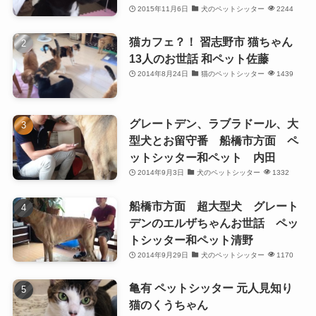
2015年11月6日
犬のペットシッター
2244
猫カフェ？！ 習志野市 猫ちゃん
13人のお世話 和ペット佐藤
2014年8月24日
猫のペットシッター
1439
グレートデン、ラブラドール、大
型犬とお留守番 船橋市方面 ペ
ットシッター和ペット 内田
2014年9月3日
犬のペットシッター
1332
船橋市方面 超大型犬 グレート
デンのエルザちゃんお世話 ペッ
トシッター和ペット清野
2014年9月29日
犬のペットシッター
1170
亀有 ペットシッター 元人見知り
猫のくうちゃん