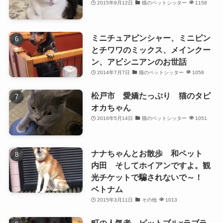
2015年9月12日
猫のペットシッター
1158
ミニチュアピンシャー、ミニピン
とチワワのミックス、メインクー
ン、アビシニアンのお世話
2014年7月7日
猫のペットシッター
1058
松戸市 愛嬌たっぷり 猫のタピ
オカちゃん
2016年5月14日
猫のペットシッター
1051
ナナちゃんとお散歩 和ペット
内田 そしてホイアンですよ。観
光チケットで騙されないで～！
ベトナム
2015年3月11日
その他
1013
町の人気者 ピットブル×ラブラ