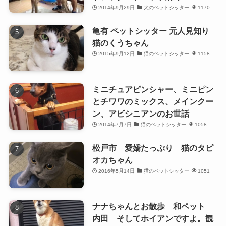
2014年9月29日
犬のペットシッター
1170
亀有 ペットシッター 元人見知り
猫のくうちゃん
2015年9月12日
猫のペットシッター
1158
ミニチュアピンシャー、ミニピン
とチワワのミックス、メインクー
ン、アビシニアンのお世話
2014年7月7日
猫のペットシッター
1058
松戸市 愛嬌たっぷり 猫のタピ
オカちゃん
2016年5月14日
猫のペットシッター
1051
ナナちゃんとお散歩 和ペット
内田 そしてホイアンですよ。観