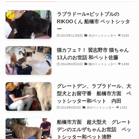
ラブラドール×ピットブルの
RIKOOくん 船橋市 ペットシッタ
ー
2015年11月6日
犬のペットシッター
2245
猫カフェ？！ 習志野市 猫ちゃん
13人のお世話 和ペット佐藤
2014年8月24日
猫のペットシッター
1439
グレートデン、ラブラドール、大
型犬とお留守番 船橋市方面 ペ
ットシッター和ペット 内田
2014年9月3日
犬のペットシッター
1332
船橋市方面 超大型犬 グレート
デンのエルザちゃんお世話 ペッ
トシッター和ペット清野