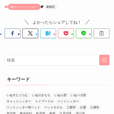
猫のペットシッター
葛飾区
よかったらシェアしてね！
キーワード
いぬすたぐらむ
いぬのきもち
いぬら部
いぬバカ部
キャットシッター
トイプードル
ペットシッター
ペットシッター和ペット
ペットホテル
三郷市
介護
八潮市
市川市
散歩代行
松戸市
柏市
江戸川区
流山市