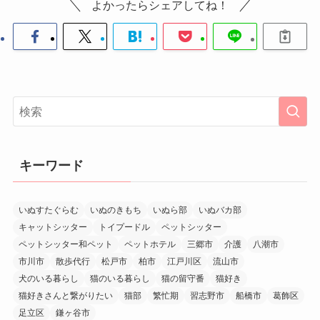
よかったらシェアしてね！
キーワード
いぬすたぐらむ
いぬのきもち
いぬら部
いぬバカ部
キャットシッター
トイプードル
ペットシッター
ペットシッター和ペット
ペットホテル
三郷市
介護
八潮市
市川市
散歩代行
松戸市
柏市
江戸川区
流山市
犬のいる暮らし
猫のいる暮らし
猫の留守番
猫好き
猫好きさんと繋がりたい
猫部
繁忙期
習志野市
船橋市
葛飾区
足立区
鎌ヶ谷市