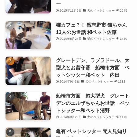
ー
2015年11月6日
犬のペットシッター
2245
猫カフェ？！ 習志野市 猫ちゃん
13人のお世話 和ペット佐藤
2014年8月24日
猫のペットシッター
1439
グレートデン、ラブラドール、大
型犬とお留守番 船橋市方面 ペ
ットシッター和ペット 内田
2014年9月3日
犬のペットシッター
1332
船橋市方面 超大型犬 グレート
デンのエルザちゃんお世話 ペッ
トシッター和ペット清野
2014年9月29日
犬のペットシッター
1170
亀有 ペットシッター 元人見知り