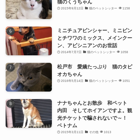
猫のくうちゃん
2015年9月12日
猫のペットシッター
1158
ミニチュアピンシャー、ミニピン
とチワワのミックス、メインクー
ン、アビシニアンのお世話
2014年7月7日
猫のペットシッター
1058
松戸市 愛嬌たっぷり 猫のタピ
オカちゃん
2016年5月14日
猫のペットシッター
1051
ナナちゃんとお散歩 和ペット
内田 そしてホイアンですよ。観
光チケットで騙されないで～！
ベトナム
2015年3月11日
その他
1013