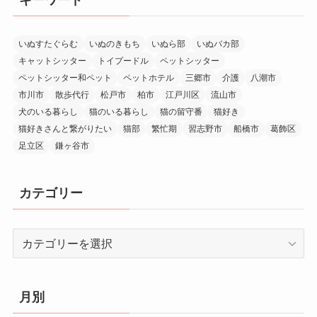
キーワード
いぬすたぐらむ
いぬのきもち
いぬら部
いぬバカ部
キャットシッター
トイプードル
ペットシッター
ペットシッター和ペット
ペットホテル
三郷市
介護
八潮市
市川市
散歩代行
松戸市
柏市
江戸川区
流山市
犬のいる暮らし
猫のいる暮らし
猫の留守番
猫好き
猫好きさんと繋がりたい
猫部
繁忙期
習志野市
船橋市
葛飾区
足立区
鎌ヶ谷市
カテゴリー
カ
テ
ゴ
リ
月別
ー