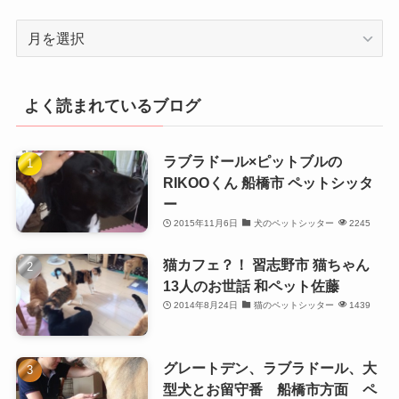
月
別
よく読まれているブログ
ラブラドール×ピットブルの
RIKOOくん 船橋市 ペットシッタ
ー
2015年11月6日
犬のペットシッター
2245
猫カフェ？！ 習志野市 猫ちゃん
13人のお世話 和ペット佐藤
2014年8月24日
猫のペットシッター
1439
グレートデン、ラブラドール、大
型犬とお留守番 船橋市方面 ペ