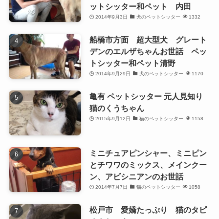
ットシッター和ペット 内田
2014年9月3日
犬のペットシッター
1332
船橋市方面 超大型犬 グレート
デンのエルザちゃんお世話 ペッ
トシッター和ペット清野
2014年9月29日
犬のペットシッター
1170
亀有 ペットシッター 元人見知り
猫のくうちゃん
2015年9月12日
猫のペットシッター
1158
ミニチュアピンシャー、ミニピン
とチワワのミックス、メインクー
ン、アビシニアンのお世話
2014年7月7日
猫のペットシッター
1058
松戸市 愛嬌たっぷり 猫のタピ