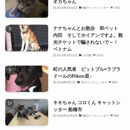
オカちゃん
2016年5月14日
猫のペットシッター
1051
ナナちゃんとお散歩 和ペット
内田 そしてホイアンですよ。観
光チケットで騙されないで～！
ベトナム
2015年3月11日
その他
1013
町の人気者 ピットブル×ラブラ
ドールのRikoo君♪
2016年6月7日
犬のペットシッター
998
キキちゃん コロくん キャットシ
ッター 船橋市
2015年10月3日
猫のペットシッター
983