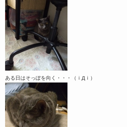
ある日はそっぽを向く・・・（ｉДｉ）