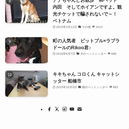
ナナちゃんとお散歩 和ペット
内田 そしてホイアンですよ。観
光チケットで騙されないで～！
ベトナム
2015年3月11日
その他
1013
町の人気者 ピットブル×ラブラ
ドールのRikoo君♪
2016年6月7日
犬のペットシッター
998
キキちゃん コロくん キャットシ
ッター 船橋市
2015年10月3日
猫のペットシッター
983