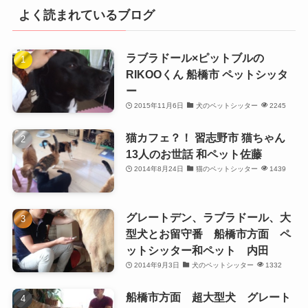
よく読まれているブログ
ラブラドール×ピットブルの
RIKOOくん 船橋市 ペットシッタ
ー
2015年11月6日
犬のペットシッター
2245
猫カフェ？！ 習志野市 猫ちゃん
13人のお世話 和ペット佐藤
2014年8月24日
猫のペットシッター
1439
グレートデン、ラブラドール、大
型犬とお留守番 船橋市方面 ペ
ットシッター和ペット 内田
2014年9月3日
犬のペットシッター
1332
船橋市方面 超大型犬 グレート