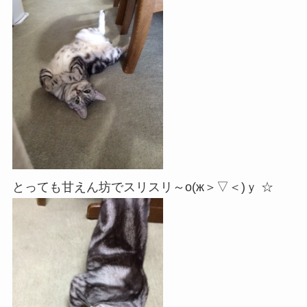
とっても甘えん坊でスリスリ～о(ж＞▽＜)ｙ ☆