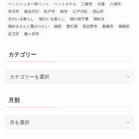
ペットシッター和ペット
ペットホテル
三郷市
介護
八潮市
市川市
散歩代行
松戸市
柏市
江戸川区
流山市
犬のいる暮らし
猫のいる暮らし
猫の留守番
猫好き
猫好きさんと繋がりたい
猫部
繁忙期
習志野市
船橋市
葛飾区
足立区
鎌ヶ谷市
カテゴリー
カ
テ
ゴ
リ
月別
ー
月
別