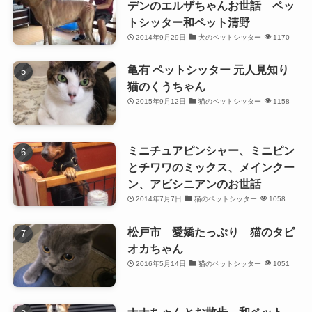
デンのエルザちゃんお世話 ペッ
トシッター和ペット清野
2014年9月29日
犬のペットシッター
1170
亀有 ペットシッター 元人見知り
猫のくうちゃん
2015年9月12日
猫のペットシッター
1158
ミニチュアピンシャー、ミニピン
とチワワのミックス、メインクー
ン、アビシニアンのお世話
2014年7月7日
猫のペットシッター
1058
松戸市 愛嬌たっぷり 猫のタピ
オカちゃん
2016年5月14日
猫のペットシッター
1051