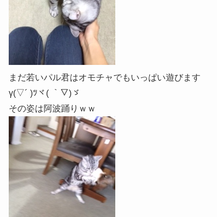
まだ若いパル君はオモチャでもいっぱい遊びます
γ(▽´ )ﾂヾ( ｀▽)ゞ
その姿は阿波踊りｗｗ