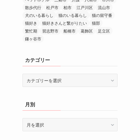
散歩代行
松戸市
柏市
江戸川区
流山市
犬のいる暮らし
猫のいる暮らし
猫の留守番
猫好き
猫好きさんと繋がりたい
猫部
繁忙期
習志野市
船橋市
葛飾区
足立区
鎌ヶ谷市
カテゴリー
カ
テ
ゴ
リ
月別
ー
月
別