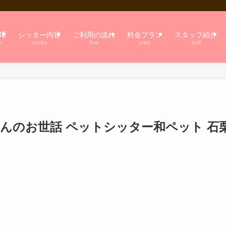
ME
シッター内容
ご利用の流れ
料金プラン
スタッフ紹介
e
service
flow
price
staff
ゃんのお世話 ペットシッター和ペット 石