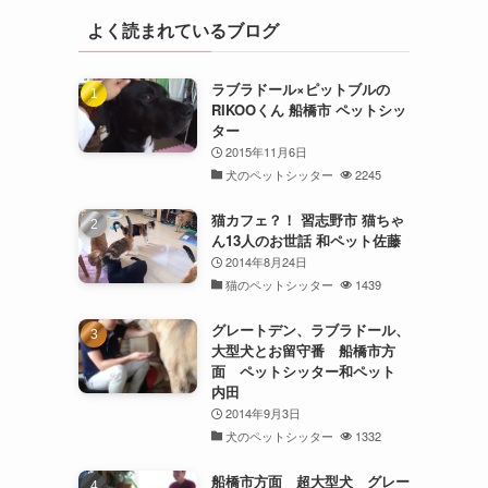
よく読まれているブログ
ラブラドール×ピットブルの
RIKOOくん 船橋市 ペットシッ
ター
2015年11月6日
犬のペットシッター
2245
猫カフェ？！ 習志野市 猫ちゃ
ん13人のお世話 和ペット佐藤
2014年8月24日
猫のペットシッター
1439
グレートデン、ラブラドール、
大型犬とお留守番 船橋市方
面 ペットシッター和ペット
内田
2014年9月3日
犬のペットシッター
1332
船橋市方面 超大型犬 グレー