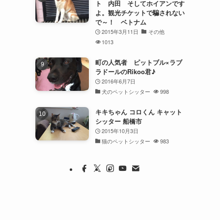
ト 内田 そしてホイアンです
よ。観光チケットで騙されない
で～！ ベトナム
2015年3月11日
その他
1013
町の人気者 ピットブル×ラブ
ラドールのRikoo君♪
2016年6月7日
犬のペットシッター
998
キキちゃん コロくん キャット
シッター 船橋市
2015年10月3日
猫のペットシッター
983