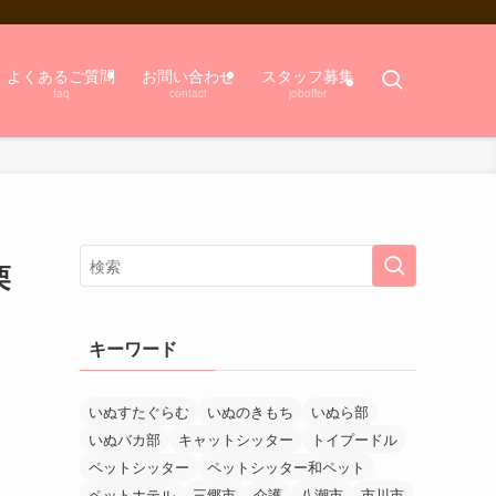
よくあるご質問
お問い合わせ
スタッフ募集
faq
contact
joboffer
栗
キーワード
いぬすたぐらむ
いぬのきもち
いぬら部
いぬバカ部
キャットシッター
トイプードル
ペットシッター
ペットシッター和ペット
ペットホテル
三郷市
介護
八潮市
市川市