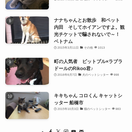
ナナちゃんとお散歩 和ペット
内田 そしてホイアンですよ。観
光チケットで騙されないで～！
ベトナム
2015年3月11日
その他
1013
町の人気者 ピットブル×ラブラ
ドールのRikoo君♪
2016年6月7日
犬のペットシッター
998
キキちゃん コロくん キャットシ
ッター 船橋市
2015年10月3日
猫のペットシッター
983