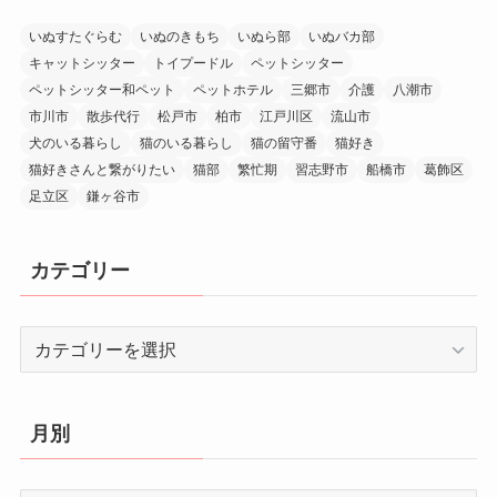
いぬすたぐらむ
いぬのきもち
いぬら部
いぬバカ部
キャットシッター
トイプードル
ペットシッター
ペットシッター和ペット
ペットホテル
三郷市
介護
八潮市
市川市
散歩代行
松戸市
柏市
江戸川区
流山市
犬のいる暮らし
猫のいる暮らし
猫の留守番
猫好き
猫好きさんと繋がりたい
猫部
繁忙期
習志野市
船橋市
葛飾区
足立区
鎌ヶ谷市
カテゴリー
カ
テ
ゴ
リ
月別
ー