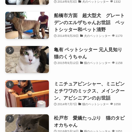
2014年9月3日
犬のペットシッター
1332
船橋市方面 超大型犬 グレート
デンのエルザちゃんお世話 ペッ
トシッター和ペット清野
2014年9月29日
犬のペットシッター
1170
亀有 ペットシッター 元人見知り
猫のくうちゃん
2015年9月12日
猫のペットシッター
1158
ミニチュアピンシャー、ミニピン
とチワワのミックス、メインクー
ン、アビシニアンのお世話
2014年7月7日
猫のペットシッター
1058
松戸市 愛嬌たっぷり 猫のタピ
オカちゃん
2016年5月14日
猫のペットシッター
1051