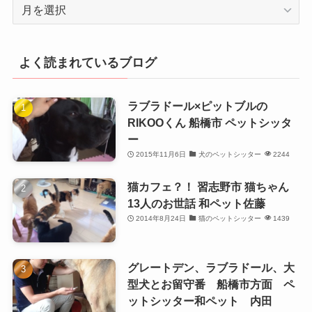
月
別
よく読まれているブログ
ラブラドール×ピットブルの
RIKOOくん 船橋市 ペットシッタ
ー
2015年11月6日
犬のペットシッター
2244
猫カフェ？！ 習志野市 猫ちゃん
13人のお世話 和ペット佐藤
2014年8月24日
猫のペットシッター
1439
グレートデン、ラブラドール、大
型犬とお留守番 船橋市方面 ペ
ットシッター和ペット 内田