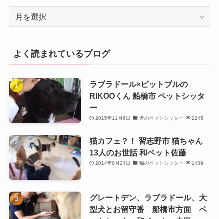
月
別
よく読まれているブログ
ラブラドール×ピットブルの
RIKOOくん 船橋市 ペットシッタ
ー
2015年11月6日
犬のペットシッター
2245
猫カフェ？！ 習志野市 猫ちゃん
13人のお世話 和ペット佐藤
2014年8月24日
猫のペットシッター
1439
グレートデン、ラブラドール、大
型犬とお留守番 船橋市方面 ペ