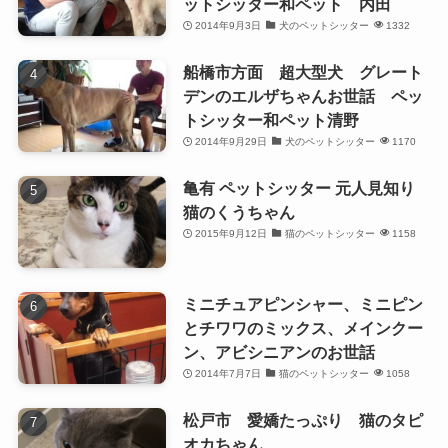
ットシッター和ペット 内田
2014年9月3日
犬のペットシッター
1332
船橋市方面 超大型犬 グレート
デンのエルザちゃんお世話 ペッ
トシッター和ペット清野
2014年9月29日
犬のペットシッター
1170
亀有 ペットシッター 元人見知り
猫のくうちゃん
2015年9月12日
猫のペットシッター
1158
ミニチュアピンシャー、ミニピン
とチワワのミックス、メインクー
ン、アビシニアンのお世話
2014年7月7日
猫のペットシッター
1058
松戸市 愛嬌たっぷり 猫のタピ
オカちゃん