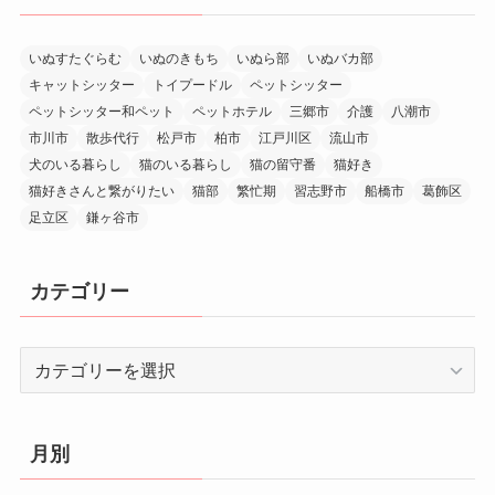
いぬすたぐらむ
いぬのきもち
いぬら部
いぬバカ部
キャットシッター
トイプードル
ペットシッター
ペットシッター和ペット
ペットホテル
三郷市
介護
八潮市
市川市
散歩代行
松戸市
柏市
江戸川区
流山市
犬のいる暮らし
猫のいる暮らし
猫の留守番
猫好き
猫好きさんと繋がりたい
猫部
繁忙期
習志野市
船橋市
葛飾区
足立区
鎌ヶ谷市
カテゴリー
カ
テ
ゴ
リ
月別
ー