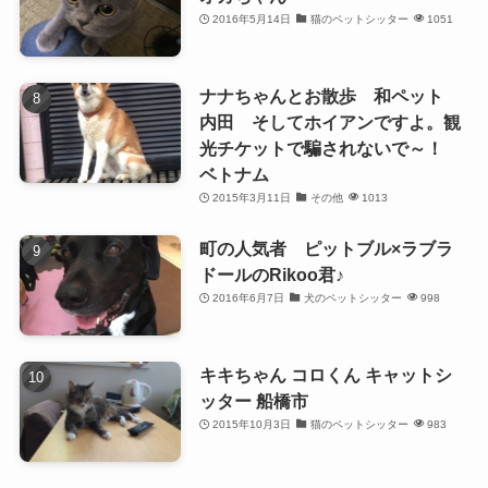
2016年5月14日
猫のペットシッター
1051
ナナちゃんとお散歩 和ペット
内田 そしてホイアンですよ。観
光チケットで騙されないで～！
ベトナム
2015年3月11日
その他
1013
町の人気者 ピットブル×ラブラ
ドールのRikoo君♪
2016年6月7日
犬のペットシッター
998
キキちゃん コロくん キャットシ
ッター 船橋市
2015年10月3日
猫のペットシッター
983