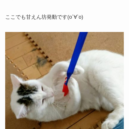
ここでも甘えん坊発動です(о´∀`о)