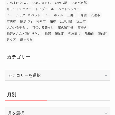
いぬすたぐらむ
いぬのきもち
いぬら部
いぬバカ部
キャットシッター
トイプードル
ペットシッター
ペットシッター和ペット
ペットホテル
三郷市
介護
八潮市
市川市
散歩代行
松戸市
柏市
江戸川区
流山市
犬のいる暮らし
猫のいる暮らし
猫の留守番
猫好き
猫好きさんと繋がりたい
猫部
繁忙期
習志野市
船橋市
葛飾区
足立区
鎌ヶ谷市
カテゴリー
カ
テ
ゴ
リ
月別
ー
月