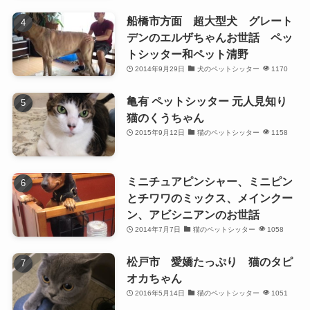
船橋市方面 超大型犬 グレート
デンのエルザちゃんお世話 ペッ
トシッター和ペット清野
2014年9月29日
犬のペットシッター
1170
亀有 ペットシッター 元人見知り
猫のくうちゃん
2015年9月12日
猫のペットシッター
1158
ミニチュアピンシャー、ミニピン
とチワワのミックス、メインクー
ン、アビシニアンのお世話
2014年7月7日
猫のペットシッター
1058
松戸市 愛嬌たっぷり 猫のタピ
オカちゃん
2016年5月14日
猫のペットシッター
1051