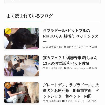
別
よく読まれているブログ
ラブラドール×ピットブルの
RIKOOくん 船橋市 ペットシッタ
ー
2015年11月6日
犬のペットシッター
2245
猫カフェ？！ 習志野市 猫ちゃん
13人のお世話 和ペット佐藤
2014年8月24日
猫のペットシッター
1439
グレートデン、ラブラドール、大
型犬とお留守番 船橋市方面 ペ
ットシッター和ペット 内田
2014年9月3日
犬のペットシッター
1332