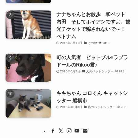
ナナちゃんとお散歩 和ペット
内田 そしてホイアンですよ。観
光チケットで騙されないで～！
ベトナム
2015年3月11日
その他
1013
町の人気者 ピットブル×ラブラ
ドールのRikoo君♪
2016年6月7日
犬のペットシッター
998
キキちゃん コロくん キャットシ
ッター 船橋市
2015年10月3日
猫のペットシッター
983