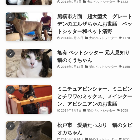
2014年9月3日
犬のペットシッター
1332
船橋市方面 超大型犬 グレート
デンのエルザちゃんお世話 ペッ
トシッター和ペット清野
2014年9月29日
犬のペットシッター
1170
亀有 ペットシッター 元人見知り
猫のくうちゃん
2015年9月12日
猫のペットシッター
1158
ミニチュアピンシャー、ミニピン
とチワワのミックス、メインクー
ン、アビシニアンのお世話
2014年7月7日
猫のペットシッター
1058
松戸市 愛嬌たっぷり 猫のタピ
オカちゃん
2016年5月14日
猫のペットシッター
1051