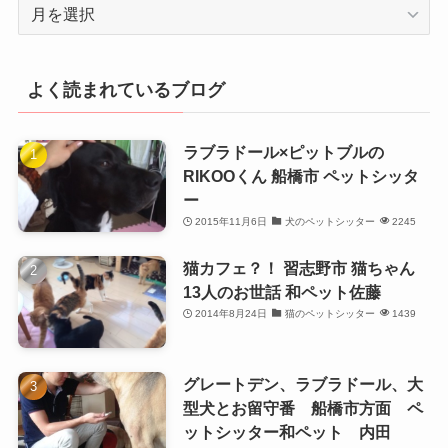
月
別
よく読まれているブログ
ラブラドール×ピットブルの
RIKOOくん 船橋市 ペットシッタ
ー
2015年11月6日
犬のペットシッター
2245
猫カフェ？！ 習志野市 猫ちゃん
13人のお世話 和ペット佐藤
2014年8月24日
猫のペットシッター
1439
グレートデン、ラブラドール、大
型犬とお留守番 船橋市方面 ペ
ットシッター和ペット 内田