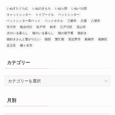
いぬすたぐらむ
いぬのきもち
いぬら部
いぬバカ部
キャットシッター
トイプードル
ペットシッター
ペットシッター和ペット
ペットホテル
三郷市
介護
八潮市
市川市
散歩代行
松戸市
柏市
江戸川区
流山市
犬のいる暮らし
猫のいる暮らし
猫の留守番
猫好き
猫好きさんと繋がりたい
猫部
繁忙期
習志野市
船橋市
葛飾区
足立区
鎌ヶ谷市
カテゴリー
カ
テ
ゴ
リ
月別
ー