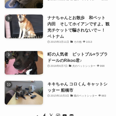
ナナちゃんとお散歩 和ペット
内田 そしてホイアンですよ。観
光チケットで騙されないで～！
ベトナム
2015年3月11日
その他
1013
町の人気者 ピットブル×ラブラ
ドールのRikoo君♪
2016年6月7日
犬のペットシッター
998
キキちゃん コロくん キャットシ
ッター 船橋市
2015年10月3日
猫のペットシッター
983