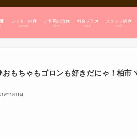
ME
シッター内容
ご利用の流れ
料金プラン
スタッフ紹介
e
service
flow
price
staff
♪おもちゃもゴロンも好きだにゃ！柏市
019年4月11日