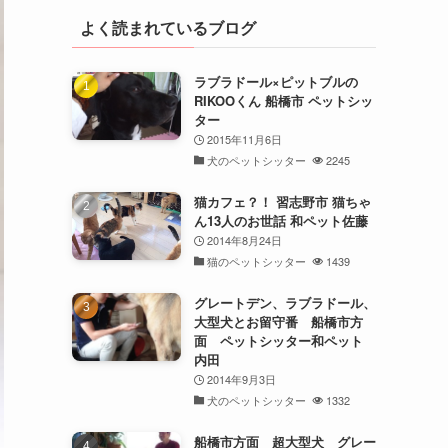
よく読まれているブログ
ラブラドール×ピットブルの
RIKOOくん 船橋市 ペットシッ
ター
2015年11月6日
犬のペットシッター
2245
猫カフェ？！ 習志野市 猫ちゃ
ん13人のお世話 和ペット佐藤
2014年8月24日
猫のペットシッター
1439
グレートデン、ラブラドール、
大型犬とお留守番 船橋市方
面 ペットシッター和ペット
内田
2014年9月3日
犬のペットシッター
1332
船橋市方面 超大型犬 グレー