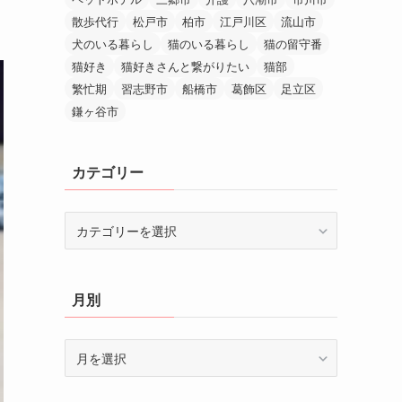
散歩代行
松戸市
柏市
江戸川区
流山市
犬のいる暮らし
猫のいる暮らし
猫の留守番
猫好き
猫好きさんと繋がりたい
猫部
繁忙期
習志野市
船橋市
葛飾区
足立区
鎌ヶ谷市
カテゴリー
カ
テ
ゴ
リ
月別
ー
月
別