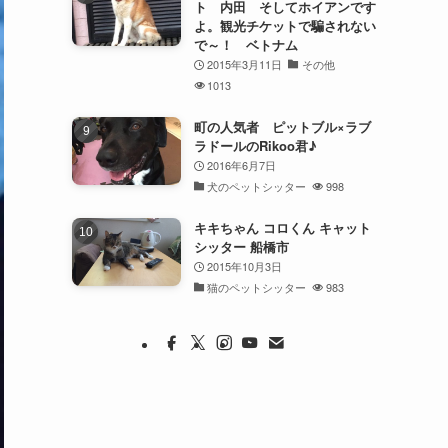
ト 内田 そしてホイアンです
よ。観光チケットで騙されない
で～！ ベトナム
2015年3月11日
その他
1013
町の人気者 ピットブル×ラブ
ラドールのRikoo君♪
2016年6月7日
犬のペットシッター
998
キキちゃん コロくん キャット
シッター 船橋市
2015年10月3日
猫のペットシッター
983