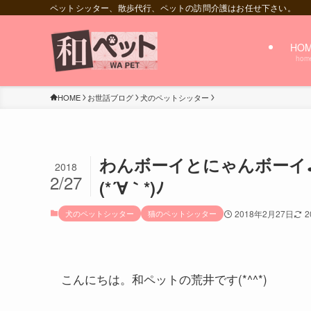
ペットシッター、散歩代行、ペットの訪問介護はお任せ下さい。
HO
hom
HOME
お世話ブログ
犬のペットシッター
わんボーイとにゃんボーイ
2018
2/27
(*´∀｀*)ﾉ
犬のペットシッター
猫のペットシッター
2018年2月27日
2
こんにちは。和ペットの荒井です(*^^*)