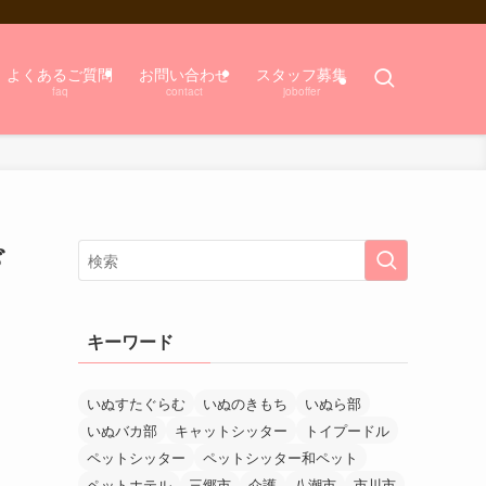
よくあるご質問
お問い合わせ
スタッフ募集
faq
contact
joboffer
ヾ
キーワード
いぬすたぐらむ
いぬのきもち
いぬら部
いぬバカ部
キャットシッター
トイプードル
ペットシッター
ペットシッター和ペット
ペットホテル
三郷市
介護
八潮市
市川市