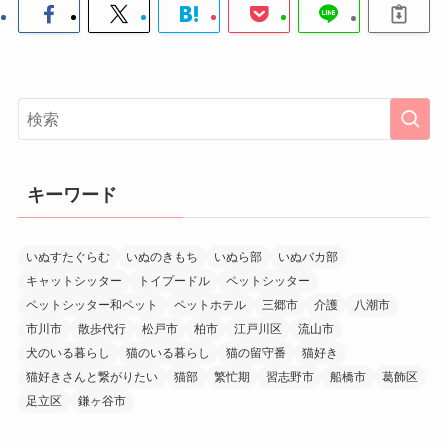
キーワード
いぬすたぐらむ
いぬのきもち
いぬら部
いぬバカ部
キャットシッター
トイプードル
ペットシッター
ペットシッター和ペット
ペットホテル
三郷市
介護
八潮市
市川市
散歩代行
松戸市
柏市
江戸川区
流山市
犬のいる暮らし
猫のいる暮らし
猫の留守番
猫好き
猫好きさんと繋がりたい
猫部
繁忙期
習志野市
船橋市
葛飾区
足立区
鎌ヶ谷市