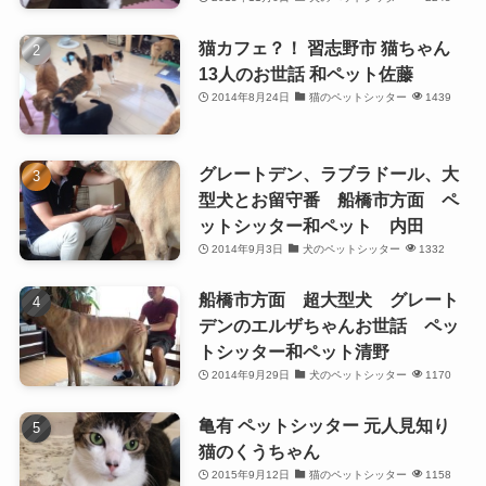
猫カフェ？！ 習志野市 猫ちゃん
13人のお世話 和ペット佐藤
2014年8月24日
猫のペットシッター
1439
グレートデン、ラブラドール、大
型犬とお留守番 船橋市方面 ペ
ットシッター和ペット 内田
2014年9月3日
犬のペットシッター
1332
船橋市方面 超大型犬 グレート
デンのエルザちゃんお世話 ペッ
トシッター和ペット清野
2014年9月29日
犬のペットシッター
1170
亀有 ペットシッター 元人見知り
猫のくうちゃん
2015年9月12日
猫のペットシッター
1158