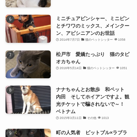
ミニチュアピンシャー、ミニピン
とチワワのミックス、メインクー
ン、アビシニアンのお世話
2014年7月7日
猫のペットシッター
1058
松戸市 愛嬌たっぷり 猫のタピ
オカちゃん
2016年5月14日
猫のペットシッター
1051
ナナちゃんとお散歩 和ペット
内田 そしてホイアンですよ。観
光チケットで騙されないで～！
ベトナム
2015年3月11日
その他
1013
町の人気者 ピットブル×ラブラ