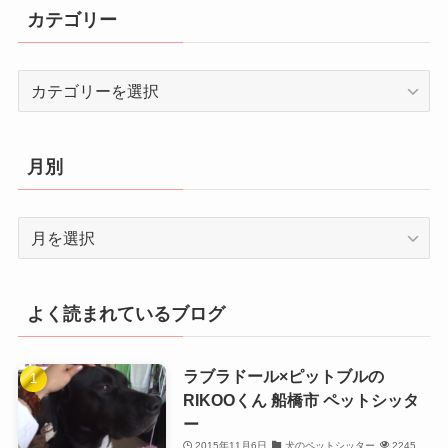
カテゴリー
カ
テ
ゴ
リ
月別
ー
月
別
よく読まれているブログ
ラブラドール×ピットブルの
RIKOOくん 船橋市 ペットシッタ
ー
2015年11月6日
犬のペットシッター
2245