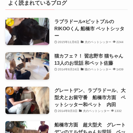
よく読まれているブログ
ラブラドール×ピットブルの
RIKOOくん 船橋市 ペットシッタ
ー
2015年11月6日
犬のペットシッター
2244
猫カフェ？！ 習志野市 猫ちゃん
13人のお世話 和ペット佐藤
2014年8月24日
猫のペットシッター
1439
グレートデン、ラブラドール、大
型犬とお留守番 船橋市方面 ペ
ットシッター和ペット 内田
2014年9月3日
犬のペットシッター
1332
船橋市方面 超大型犬 グレート
デンのエルザちゃんお世話 ペッ