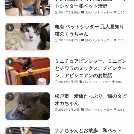
トシッター和ペット清野
2014年9月29日
犬のペットシッター
1170
亀有 ペットシッター 元人見知り
猫のくうちゃん
2015年9月12日
猫のペットシッター
1158
ミニチュアピンシャー、ミニピン
とチワワのミックス、メインクー
ン、アビシニアンのお世話
2014年7月7日
猫のペットシッター
1058
松戸市 愛嬌たっぷり 猫のタピ
オカちゃん
2016年5月14日
猫のペットシッター
1051
ナナちゃんとお散歩 和ペット