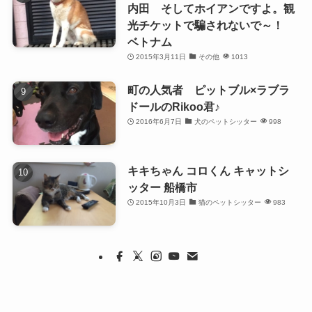
内田 そしてホイアンですよ。観
光チケットで騙されないで～！
ベトナム
2015年3月11日
その他
1013
町の人気者 ピットブル×ラブラ
ドールのRikoo君♪
2016年6月7日
犬のペットシッター
998
キキちゃん コロくん キャットシ
ッター 船橋市
2015年10月3日
猫のペットシッター
983