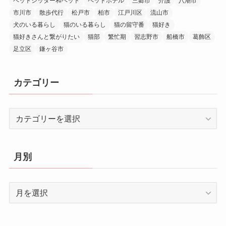
ペットシッター和ペット
ペットホテル
三郷市
介護
八潮市
市川市
散歩代行
松戸市
柏市
江戸川区
流山市
犬のいる暮らし
猫のいる暮らし
猫の留守番
猫好き
猫好きさんと繋がりたい
猫部
繁忙期
習志野市
船橋市
葛飾区
足立区
鎌ヶ谷市
カテゴリー
カ
テ
ゴ
リ
月別
ー
月
別