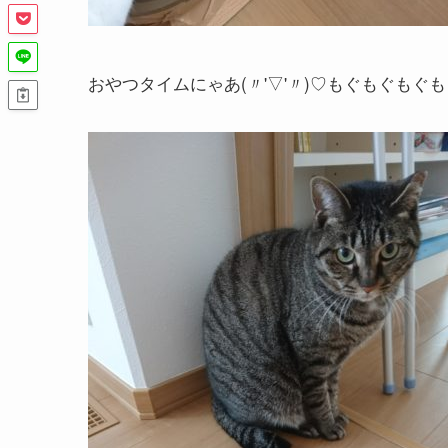
おやつタイムにゃあ(〃'▽'〃)♡もぐもぐも