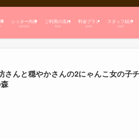
ME
シッター内容
ご利用の流れ
料金プラン
スタッフ紹介
e
service
flow
price
staff
ん坊さんと穏やかさんの2にゃんこ女の子
の森