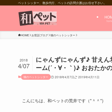
ペットシッター、散歩代行、ペットの訪問介護はお任せ下さい。
HO
hom
HOME
お世話ブログ
猫のペットシッター
にゃんずにゃんず♪ 甘え
2018
4/07
ーム(´・∀・｀)♪ おおたか
猫のペットシッター
2018年4月7日
2019年4月11日
こんにちは、和ペットの荒井です（*＾＾*)