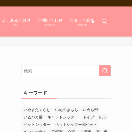
よくあるご質問
お問い合わせ
スタッフ募集
faq
contact
joboffer
チ
キーワード
いぬすたぐらむ
いぬのきもち
いぬら部
いぬバカ部
キャットシッター
トイプードル
ペットシッター
ペットシッター和ペット
ペットホテル
三郷市
介護
八潮市
市川市