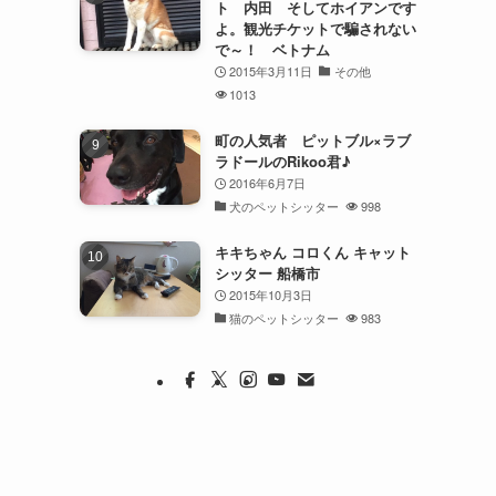
ト 内田 そしてホイアンです
よ。観光チケットで騙されない
で～！ ベトナム
2015年3月11日
その他
1013
町の人気者 ピットブル×ラブ
ラドールのRikoo君♪
2016年6月7日
犬のペットシッター
998
キキちゃん コロくん キャット
シッター 船橋市
2015年10月3日
猫のペットシッター
983