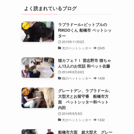
よく読まれているブログ
ラブラドール×ピットブルの
RIKOOくん 船橋市 ペットシッ
ター
2015年11月6日
犬のペットシッター
2245
猫カフェ？！ 習志野市 猫ちゃ
ん13人のお世話 和ペット佐藤
2014年8月24日
猫のペットシッター
1439
グレートデン、ラブラドール、
大型犬とお留守番 船橋市方
面 ペットシッター和ペット
内田
2014年9月3日
犬のペットシッター
1332
船橋市方面 超大型犬 グレー