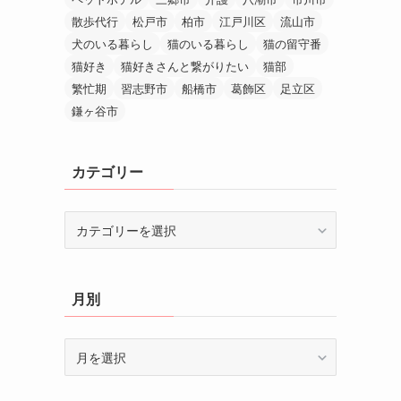
散歩代行
松戸市
柏市
江戸川区
流山市
犬のいる暮らし
猫のいる暮らし
猫の留守番
猫好き
猫好きさんと繋がりたい
猫部
繁忙期
習志野市
船橋市
葛飾区
足立区
鎌ヶ谷市
カテゴリー
カ
テ
ゴ
リ
月別
ー
月
別