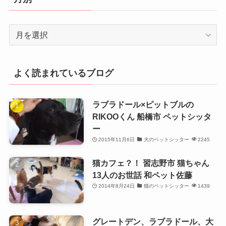
ー
月
別
よく読まれているブログ
ラブラドール×ピットブルの
RIKOOくん 船橋市 ペットシッタ
ー
2015年11月6日
犬のペットシッター
2245
猫カフェ？！ 習志野市 猫ちゃん
13人のお世話 和ペット佐藤
2014年8月24日
猫のペットシッター
1439
グレートデン、ラブラドール、大