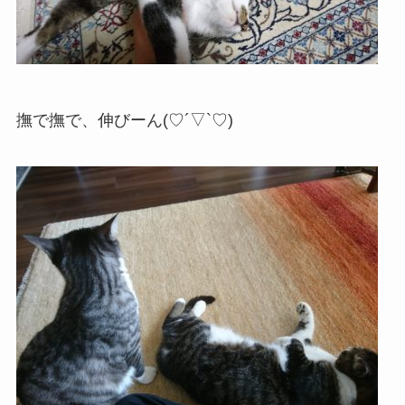
撫で撫で、伸びーん(♡´▽`♡)