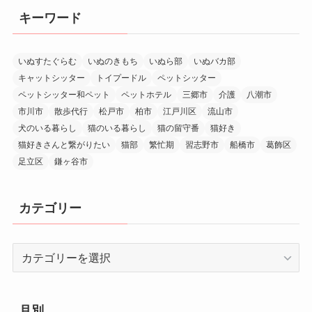
キーワード
いぬすたぐらむ
いぬのきもち
いぬら部
いぬバカ部
キャットシッター
トイプードル
ペットシッター
ペットシッター和ペット
ペットホテル
三郷市
介護
八潮市
市川市
散歩代行
松戸市
柏市
江戸川区
流山市
犬のいる暮らし
猫のいる暮らし
猫の留守番
猫好き
猫好きさんと繋がりたい
猫部
繁忙期
習志野市
船橋市
葛飾区
足立区
鎌ヶ谷市
カテゴリー
カ
テ
ゴ
リ
月別