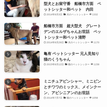
型犬とお留守番 船橋市方面 ペ
ットシッター和ペット 内田
2014年9月3日
犬のペットシッター
1332
船橋市方面 超大型犬 グレート
デンのエルザちゃんお世話 ペッ
トシッター和ペット清野
2014年9月29日
犬のペットシッター
1170
亀有 ペットシッター 元人見知り
猫のくうちゃん
2015年9月12日
猫のペットシッター
1158
ミニチュアピンシャー、ミニピン
とチワワのミックス、メインクー
ン、アビシニアンのお世話
2014年7月7日
猫のペットシッター
1058