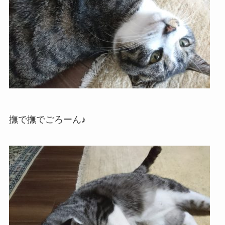
撫で撫でごろーん♪