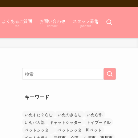
よくあるご質問
お問い合わせ
スタッフ募集
faq
contact
joboffer
キーワード
いぬすたぐらむ
いぬのきもち
いぬら部
いぬバカ部
キャットシッター
トイプードル
ペットシッター
ペットシッター和ペット
ペットホテル
三郷市
介護
八潮市
市川市