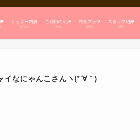
ME
シッター内容
ご利用の流れ
料金プラン
スタッフ紹介
e
service
flow
price
staff
イなにゃんこさんヽ(*´∀｀)