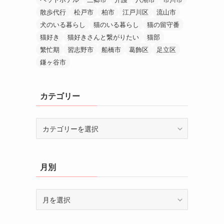
散歩代行
松戸市
柏市
江戸川区
流山市
犬のいる暮らし
猫のいる暮らし
猫の留守番
猫好き
猫好きさんと繋がりたい
猫部
繁忙期
習志野市
船橋市
葛飾区
足立区
鎌ヶ谷市
カテゴリー
カ
テ
ゴ
リ
月別
ー
月
別