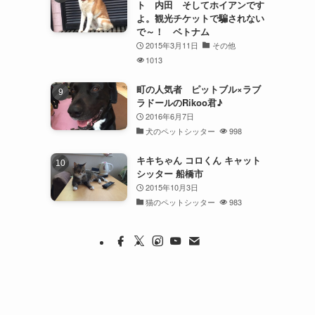
ト 内田 そしてホイアンです
よ。観光チケットで騙されない
で～！ ベトナム
2015年3月11日
その他
1013
町の人気者 ピットブル×ラブ
ラドールのRikoo君♪
2016年6月7日
犬のペットシッター
998
キキちゃん コロくん キャット
シッター 船橋市
2015年10月3日
猫のペットシッター
983