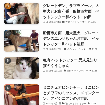
グレートデン、ラブラドール、大
型犬とお留守番 船橋市方面 ペ
ットシッター和ペット 内田
2014年9月3日
犬のペットシッター
1332
船橋市方面 超大型犬 グレート
デンのエルザちゃんお世話 ペッ
トシッター和ペット清野
2014年9月29日
犬のペットシッター
1170
亀有 ペットシッター 元人見知り
猫のくうちゃん
2015年9月12日
猫のペットシッター
1158
ミニチュアピンシャー、ミニピン
とチワワのミックス、メインクー
ン、アビシニアンのお世話
2014年7月7日
猫のペットシッター
1058