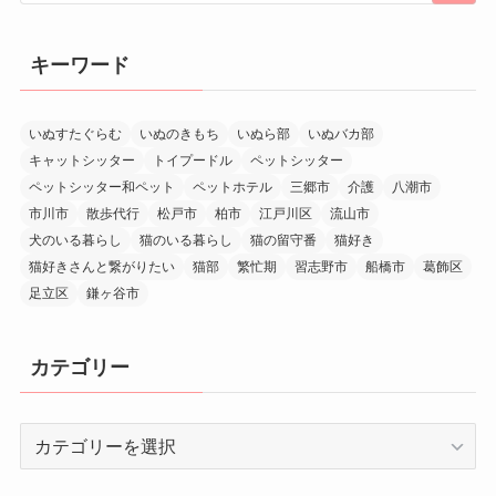
キーワード
いぬすたぐらむ
いぬのきもち
いぬら部
いぬバカ部
キャットシッター
トイプードル
ペットシッター
ペットシッター和ペット
ペットホテル
三郷市
介護
八潮市
市川市
散歩代行
松戸市
柏市
江戸川区
流山市
犬のいる暮らし
猫のいる暮らし
猫の留守番
猫好き
猫好きさんと繋がりたい
猫部
繁忙期
習志野市
船橋市
葛飾区
足立区
鎌ヶ谷市
カテゴリー
カ
テ
ゴ