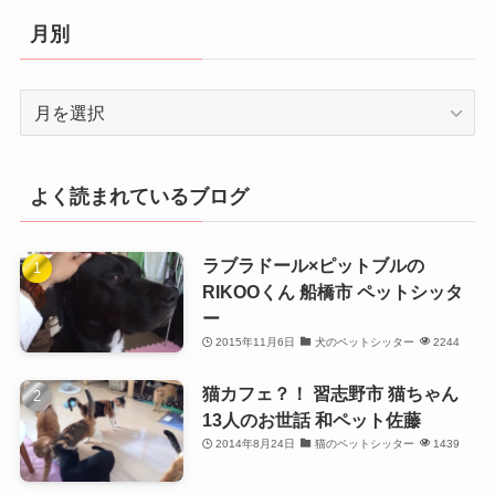
リ
月別
ー
月
別
よく読まれているブログ
ラブラドール×ピットブルの
RIKOOくん 船橋市 ペットシッタ
ー
2015年11月6日
犬のペットシッター
2244
猫カフェ？！ 習志野市 猫ちゃん
13人のお世話 和ペット佐藤
2014年8月24日
猫のペットシッター
1439