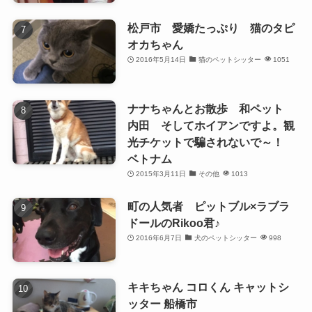
松戸市 愛嬌たっぷり 猫のタピ
オカちゃん
2016年5月14日
猫のペットシッター
1051
ナナちゃんとお散歩 和ペット
内田 そしてホイアンですよ。観
光チケットで騙されないで～！
ベトナム
2015年3月11日
その他
1013
町の人気者 ピットブル×ラブラ
ドールのRikoo君♪
2016年6月7日
犬のペットシッター
998
キキちゃん コロくん キャットシ
ッター 船橋市