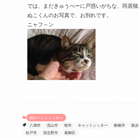
では、まだきゅうべーに戸惑いがちな、同居猫
ぬこくんのお写真で、お別れです。
ニャフ～ン
猫のペットシッター
八潮市
流山市
柏市
キャットシッター
船橋市
散歩
松戸市
習志野市
葛飾区