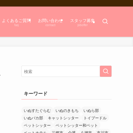
よくあるご質問
お問い合わせ
スタッフ募集
faq
contact
joboffer
ト
キーワード
いぬすたぐらむ
いぬのきもち
いぬら部
いぬバカ部
キャットシッター
トイプードル
ペットシッター
ペットシッター和ペット
ペットホテル
三郷市
介護
八潮市
市川市