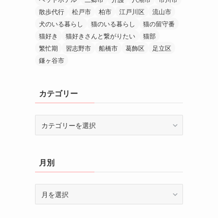
散歩代行
松戸市
柏市
江戸川区
流山市
犬のいる暮らし
猫のいる暮らし
猫の留守番
猫好き
猫好きさんと繋がりたい
猫部
繁忙期
習志野市
船橋市
葛飾区
足立区
鎌ヶ谷市
カテゴリー
カ
テ
ゴ
リ
月別
ー
月
別