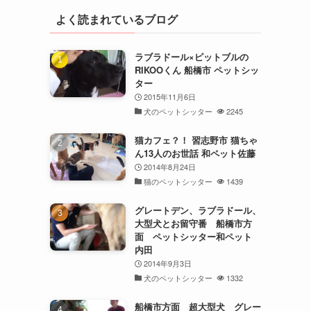
よく読まれているブログ
ラブラドール×ピットブルの
RIKOOくん 船橋市 ペットシッ
ター
2015年11月6日
犬のペットシッター
2245
猫カフェ？！ 習志野市 猫ちゃ
ん13人のお世話 和ペット佐藤
2014年8月24日
猫のペットシッター
1439
グレートデン、ラブラドール、
大型犬とお留守番 船橋市方
面 ペットシッター和ペット
内田
2014年9月3日
犬のペットシッター
1332
船橋市方面 超大型犬 グレー