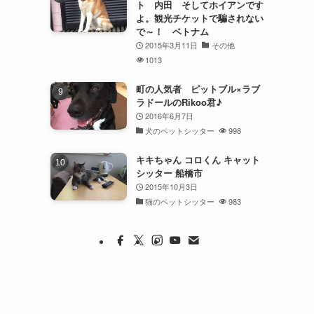
ト 内田 そしてホイアンです
よ。観光チケットで騙されない
で～！ ベトナム
2015年3月11日
その他
1013
町の人気者 ピットブル×ラブ
ラドールのRikoo君♪
2016年6月7日
犬のペットシッター
998
キキちゃん コロくん キャット
シッター 船橋市
2015年10月3日
猫のペットシッター
983