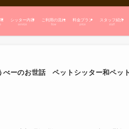
ME
シッター内容
ご利用の流れ
料金プラン
スタッフ紹介
e
service
flow
price
staff
うべーのお世話 ペットシッター和ペッ