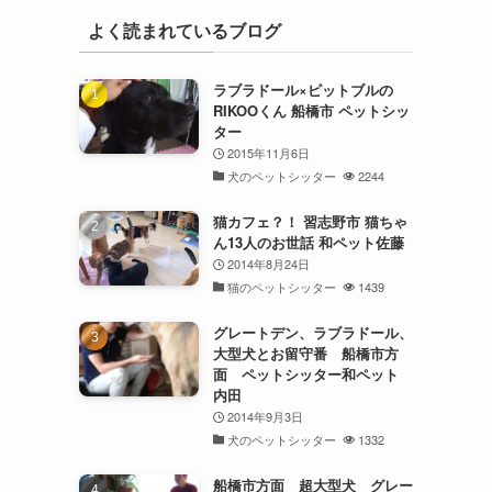
よく読まれているブログ
ラブラドール×ピットブルの
RIKOOくん 船橋市 ペットシッ
ター
2015年11月6日
犬のペットシッター
2244
猫カフェ？！ 習志野市 猫ちゃ
ん13人のお世話 和ペット佐藤
2014年8月24日
猫のペットシッター
1439
グレートデン、ラブラドール、
大型犬とお留守番 船橋市方
面 ペットシッター和ペット
内田
2014年9月3日
犬のペットシッター
1332
船橋市方面 超大型犬 グレー