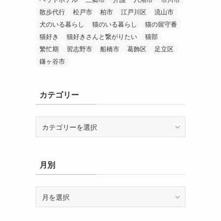
散歩代行
松戸市
柏市
江戸川区
流山市
犬のいる暮らし
猫のいる暮らし
猫の留守番
猫好き
猫好きさんと繋がりたい
猫部
繁忙期
習志野市
船橋市
葛飾区
足立区
鎌ヶ谷市
カテゴリー
カ
テ
ゴ
リ
月別
ー
月
別