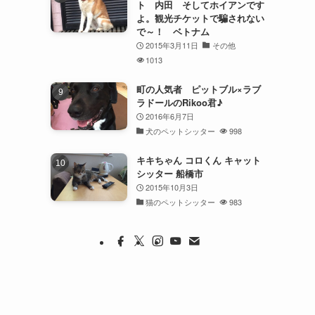
ト 内田 そしてホイアンです
よ。観光チケットで騙されない
で～！ ベトナム
2015年3月11日
その他
1013
町の人気者 ピットブル×ラブ
ラドールのRikoo君♪
2016年6月7日
犬のペットシッター
998
キキちゃん コロくん キャット
シッター 船橋市
2015年10月3日
猫のペットシッター
983