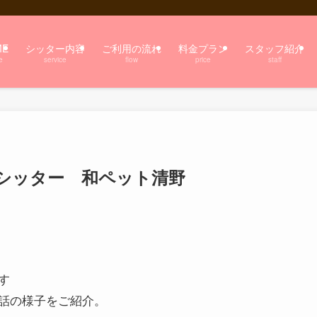
ME
シッター内容
ご利用の流れ
料金プラン
スタッフ紹介
e
service
flow
price
staff
シッター 和ペット清野
です
話の様子をご紹介。