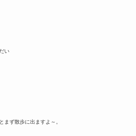
だい
とまず散歩に出ますよ～。