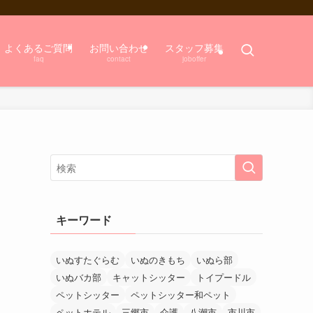
よくあるご質問
お問い合わせ
スタッフ募集
faq
contact
joboffer
キーワード
いぬすたぐらむ
いぬのきもち
いぬら部
いぬバカ部
キャットシッター
トイプードル
ペットシッター
ペットシッター和ペット
ペットホテル
三郷市
介護
八潮市
市川市