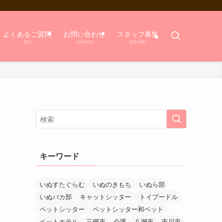
よくあるご質問
お問い合わせ
スタッフ募集
faq
contact
joboffer
キーワード
いぬすたぐらむ
いぬのきもち
いぬら部
いぬバカ部
キャットシッター
トイプードル
ペットシッター
ペットシッター和ペット
ペットホテル
三郷市
介護
八潮市
市川市