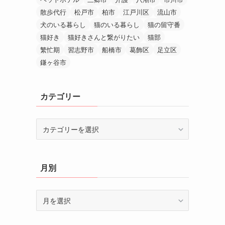
散歩代行
松戸市
柏市
江戸川区
流山市
犬のいる暮らし
猫のいる暮らし
猫の留守番
猫好き
猫好きさんと繋がりたい
猫部
繁忙期
習志野市
船橋市
葛飾区
足立区
鎌ヶ谷市
カテゴリー
カ
テ
ゴ
リ
月別
ー
月
別