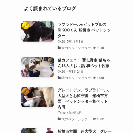
よく読まれているブログ
ラブラドール×ピットブルの
RIKOOくん 船橋市 ペットシッ
ター
2015年11月6日
犬のペットシッター
2245
猫カフェ？！ 習志野市 猫ちゃ
ん13人のお世話 和ペット佐藤
2014年8月24日
猫のペットシッター
1439
グレートデン、ラブラドール、
大型犬とお留守番 船橋市方
面 ペットシッター和ペット
内田
2014年9月3日
犬のペットシッター
1332
船橋市方面 超大型犬 グレー