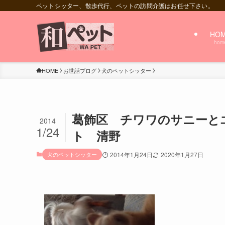
ペットシッター、散歩代行、ペットの訪問介護はお任せ下さい。
HO
hom
HOME
お世話ブログ
犬のペットシッター
葛飾区 チワワのサニーと
2014
1/24
ト 清野
犬のペットシッター
2014年1月24日
2020年1月27日