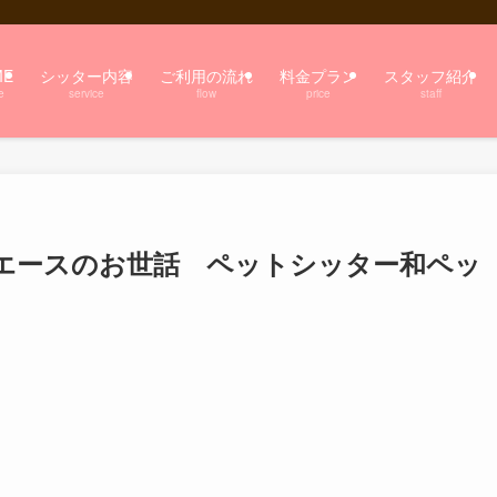
ME
シッター内容
ご利用の流れ
料金プラン
スタッフ紹介
e
service
flow
price
staff
エースのお世話 ペットシッター和ペッ