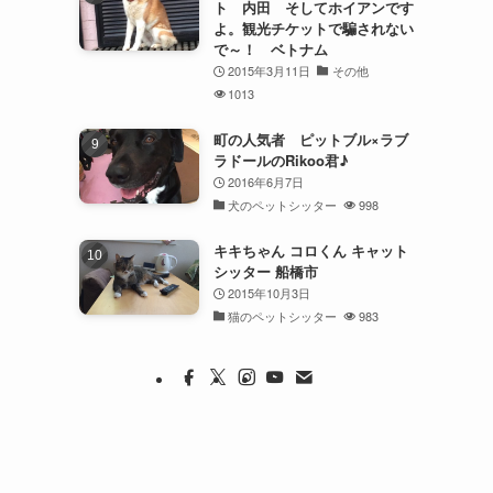
ト 内田 そしてホイアンです
よ。観光チケットで騙されない
で～！ ベトナム
2015年3月11日
その他
1013
町の人気者 ピットブル×ラブ
ラドールのRikoo君♪
2016年6月7日
犬のペットシッター
998
キキちゃん コロくん キャット
シッター 船橋市
2015年10月3日
猫のペットシッター
983