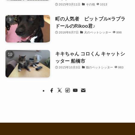
2015年3月11日
その他
1013
町の人気者 ピットブル×ラブラ
ドールのRikoo君♪
2016年6月7日
犬のペットシッター
998
キキちゃん コロくん キャットシ
ッター 船橋市
2015年10月3日
猫のペットシッター
983