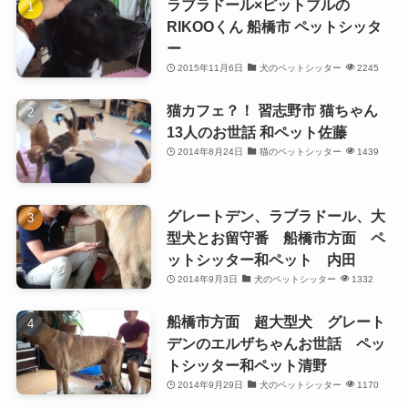
ラブラドール×ピットブルの
RIKOOくん 船橋市 ペットシッタ
ー
2015年11月6日
犬のペットシッター
2245
猫カフェ？！ 習志野市 猫ちゃん
13人のお世話 和ペット佐藤
2014年8月24日
猫のペットシッター
1439
グレートデン、ラブラドール、大
型犬とお留守番 船橋市方面 ペ
ットシッター和ペット 内田
2014年9月3日
犬のペットシッター
1332
船橋市方面 超大型犬 グレート
デンのエルザちゃんお世話 ペッ
トシッター和ペット清野
2014年9月29日
犬のペットシッター
1170