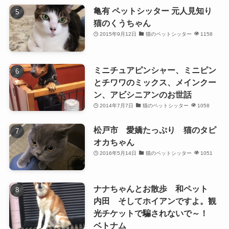
亀有 ペットシッター 元人見知り
猫のくうちゃん
2015年9月12日
猫のペットシッター
1158
ミニチュアピンシャー、ミニピン
とチワワのミックス、メインクー
ン、アビシニアンのお世話
2014年7月7日
猫のペットシッター
1058
松戸市 愛嬌たっぷり 猫のタピ
オカちゃん
2016年5月14日
猫のペットシッター
1051
ナナちゃんとお散歩 和ペット
内田 そしてホイアンですよ。観
光チケットで騙されないで～！
ベトナム