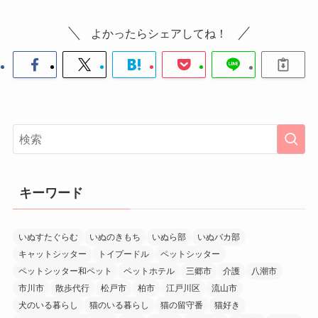
よかったらシェアしてね！
キーワード
いぬすたぐらむ
いぬのきもち
いぬら部
いぬバカ部
キャットシッター
トイプードル
ペットシッター
ペットシッター和ペット
ペットホテル
三郷市
介護
八潮市
市川市
散歩代行
松戸市
柏市
江戸川区
流山市
犬のいる暮らし
猫のいる暮らし
猫の留守番
猫好き