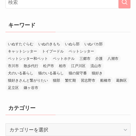
キーワード
いぬすたぐらむ
いぬのきもち
いぬら部
いぬバカ部
キャットシッター
トイプードル
ペットシッター
ペットシッター和ペット
ペットホテル
三郷市
介護
八潮市
市川市
散歩代行
松戸市
柏市
江戸川区
流山市
犬のいる暮らし
猫のいる暮らし
猫の留守番
猫好き
猫好きさんと繋がりたい
猫部
繁忙期
習志野市
船橋市
葛飾区
足立区
鎌ヶ谷市
カテゴリー
カ
テ