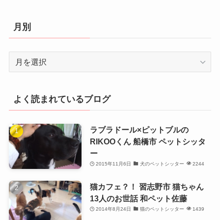
ゴ
リ
月別
ー
月
別
よく読まれているブログ
ラブラドール×ピットブルの
RIKOOくん 船橋市 ペットシッタ
ー
2015年11月6日
犬のペットシッター
2244
猫カフェ？！ 習志野市 猫ちゃん
13人のお世話 和ペット佐藤
2014年8月24日
猫のペットシッター
1439