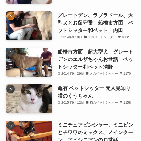
グレートデン、ラブラドール、大
型犬とお留守番 船橋市方面 ペ
ットシッター和ペット 内田
2014年9月3日
犬のペットシッター
1332
船橋市方面 超大型犬 グレート
デンのエルザちゃんお世話 ペッ
トシッター和ペット清野
2014年9月29日
犬のペットシッター
1170
亀有 ペットシッター 元人見知り
猫のくうちゃん
2015年9月12日
猫のペットシッター
1158
ミニチュアピンシャー、ミニピン
とチワワのミックス、メインクー
ン、アビシニアンのお世話