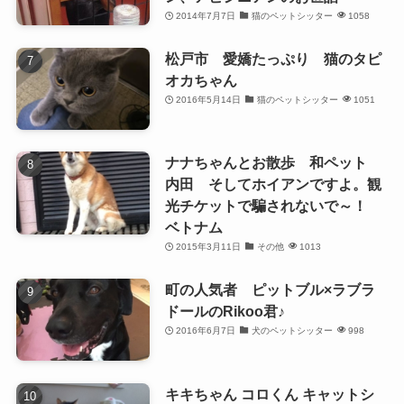
2014年7月7日
猫のペットシッター
1058
松戸市 愛嬌たっぷり 猫のタピ
オカちゃん
2016年5月14日
猫のペットシッター
1051
ナナちゃんとお散歩 和ペット
内田 そしてホイアンですよ。観
光チケットで騙されないで～！
ベトナム
2015年3月11日
その他
1013
町の人気者 ピットブル×ラブラ
ドールのRikoo君♪
2016年6月7日
犬のペットシッター
998
キキちゃん コロくん キャットシ