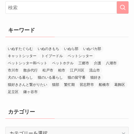
キーワード
いぬすたぐらむ
いぬのきもち
いぬら部
いぬバカ部
キャットシッター
トイプードル
ペットシッター
ペットシッター和ペット
ペットホテル
三郷市
介護
八潮市
市川市
散歩代行
松戸市
柏市
江戸川区
流山市
犬のいる暮らし
猫のいる暮らし
猫の留守番
猫好き
猫好きさんと繋がりたい
猫部
繁忙期
習志野市
船橋市
葛飾区
足立区
鎌ヶ谷市
カテゴリー
カ