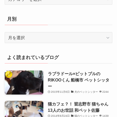
テ
ゴ
リ
月別
ー
月
別
よく読まれているブログ
ラブラドール×ピットブルの
RIKOOくん 船橋市 ペットシッタ
ー
2015年11月6日
犬のペットシッター
2244
猫カフェ？！ 習志野市 猫ちゃん
13人のお世話 和ペット佐藤
2014年8月24日
猫のペットシッター
1439