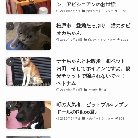
ン、アビシニアンのお世話
2014年7月7日
猫のペットシッター
1058
松戸市 愛嬌たっぷり 猫のタピ
オカちゃん
2016年5月14日
猫のペットシッター
1051
ナナちゃんとお散歩 和ペット
内田 そしてホイアンですよ。観
光チケットで騙されないで～！
ベトナム
2015年3月11日
その他
1013
町の人気者 ピットブル×ラブラ
ドールのRikoo君♪
2016年6月7日
犬のペットシッター
998