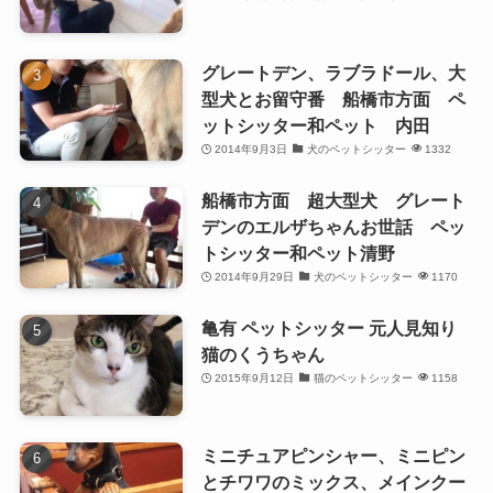
グレートデン、ラブラドール、大
型犬とお留守番 船橋市方面 ペ
ットシッター和ペット 内田
2014年9月3日
犬のペットシッター
1332
船橋市方面 超大型犬 グレート
デンのエルザちゃんお世話 ペッ
トシッター和ペット清野
2014年9月29日
犬のペットシッター
1170
亀有 ペットシッター 元人見知り
猫のくうちゃん
2015年9月12日
猫のペットシッター
1158
ミニチュアピンシャー、ミニピン
とチワワのミックス、メインクー