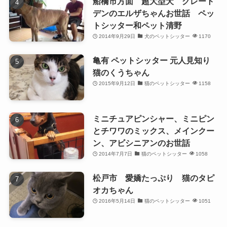
船橋市方面 超大型犬 グレート
デンのエルザちゃんお世話 ペッ
トシッター和ペット清野
2014年9月29日
犬のペットシッター
1170
亀有 ペットシッター 元人見知り
猫のくうちゃん
2015年9月12日
猫のペットシッター
1158
ミニチュアピンシャー、ミニピン
とチワワのミックス、メインクー
ン、アビシニアンのお世話
2014年7月7日
猫のペットシッター
1058
松戸市 愛嬌たっぷり 猫のタピ
オカちゃん
2016年5月14日
猫のペットシッター
1051