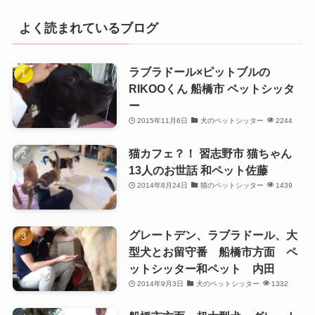
よく読まれているブログ
ラブラドール×ピットブルの
RIKOOくん 船橋市 ペットシッタ
ー
2015年11月6日
犬のペットシッター
2244
猫カフェ？！ 習志野市 猫ちゃん
13人のお世話 和ペット佐藤
2014年8月24日
猫のペットシッター
1439
グレートデン、ラブラドール、大
型犬とお留守番 船橋市方面 ペ
ットシッター和ペット 内田
2014年9月3日
犬のペットシッター
1332