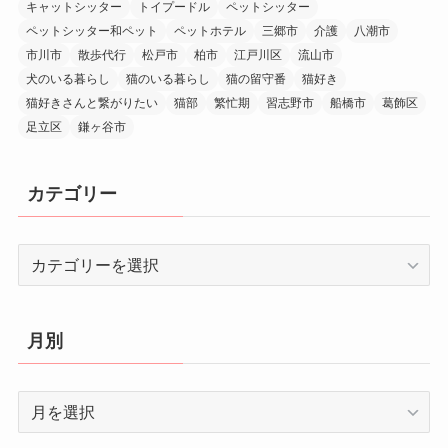
キャットシッター
トイプードル
ペットシッター
ペットシッター和ペット
ペットホテル
三郷市
介護
八潮市
市川市
散歩代行
松戸市
柏市
江戸川区
流山市
犬のいる暮らし
猫のいる暮らし
猫の留守番
猫好き
猫好きさんと繋がりたい
猫部
繁忙期
習志野市
船橋市
葛飾区
足立区
鎌ヶ谷市
カテゴリー
カ
テ
ゴ
リ
月別
ー
月
別