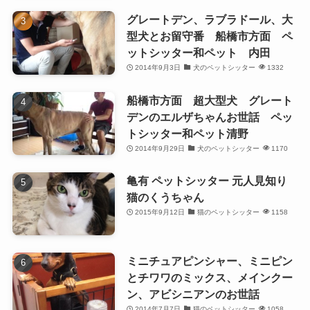
グレートデン、ラブラドール、大
型犬とお留守番 船橋市方面 ペ
ットシッター和ペット 内田
2014年9月3日
犬のペットシッター
1332
船橋市方面 超大型犬 グレート
デンのエルザちゃんお世話 ペッ
トシッター和ペット清野
2014年9月29日
犬のペットシッター
1170
亀有 ペットシッター 元人見知り
猫のくうちゃん
2015年9月12日
猫のペットシッター
1158
ミニチュアピンシャー、ミニピン
とチワワのミックス、メインクー
ン、アビシニアンのお世話
2014年7月7日
猫のペットシッター
1058