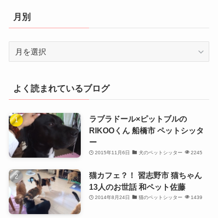
リ
月別
ー
月
別
よく読まれているブログ
ラブラドール×ピットブルの
RIKOOくん 船橋市 ペットシッタ
ー
2015年11月6日
犬のペットシッター
2245
猫カフェ？！ 習志野市 猫ちゃん
13人のお世話 和ペット佐藤
2014年8月24日
猫のペットシッター
1439