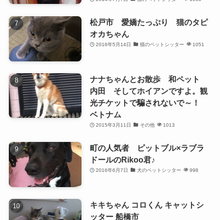
松戸市 愛嬌たっぷり 猫のタピ
オカちゃん
2016年5月14日
猫のペットシッター
1051
ナナちゃんとお散歩 和ペット
内田 そしてホイアンですよ。観
光チケットで騙されないで～！
ベトナム
2015年3月11日
その他
1013
町の人気者 ピットブル×ラブラ
ドールのRikoo君♪
2016年6月7日
犬のペットシッター
998
キキちゃん コロくん キャットシ
ッター 船橋市