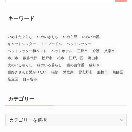
キーワード
いぬすたぐらむ
いぬのきもち
いぬら部
いぬバカ部
キャットシッター
トイプードル
ペットシッター
ペットシッター和ペット
ペットホテル
三郷市
介護
八潮市
市川市
散歩代行
松戸市
柏市
江戸川区
流山市
犬のいる暮らし
猫のいる暮らし
猫の留守番
猫好き
猫好きさんと繋がりたい
猫部
繁忙期
習志野市
船橋市
葛飾区
足立区
鎌ヶ谷市
カテゴリー
カ
テ
ゴ