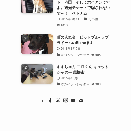
ト 内田 そしてホイアンです
よ。観光チケットで騙されない
で～！ ベトナム
2015年3月11日
その他
1013
町の人気者 ピットブル×ラブ
ラドールのRikoo君♪
2016年6月7日
犬のペットシッター
998
キキちゃん コロくん キャット
シッター 船橋市
2015年10月3日
猫のペットシッター
983