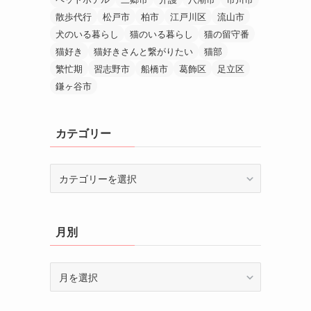
散歩代行
松戸市
柏市
江戸川区
流山市
犬のいる暮らし
猫のいる暮らし
猫の留守番
猫好き
猫好きさんと繋がりたい
猫部
繁忙期
習志野市
船橋市
葛飾区
足立区
鎌ヶ谷市
カテゴリー
カ
テ
ゴ
リ
月別
ー
月
別