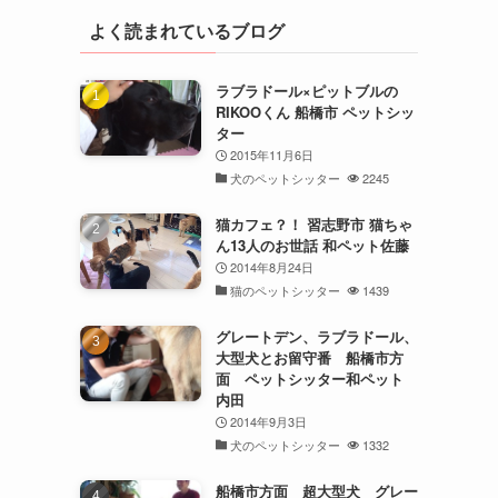
よく読まれているブログ
ラブラドール×ピットブルの
RIKOOくん 船橋市 ペットシッ
ター
2015年11月6日
犬のペットシッター
2245
猫カフェ？！ 習志野市 猫ちゃ
ん13人のお世話 和ペット佐藤
2014年8月24日
猫のペットシッター
1439
グレートデン、ラブラドール、
大型犬とお留守番 船橋市方
面 ペットシッター和ペット
内田
2014年9月3日
犬のペットシッター
1332
船橋市方面 超大型犬 グレー