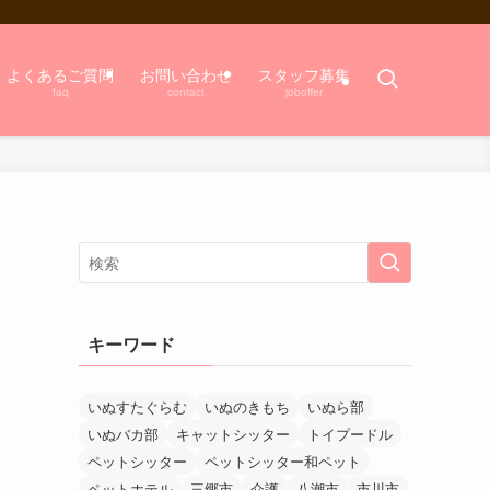
よくあるご質問
お問い合わせ
スタッフ募集
faq
contact
joboffer
キーワード
いぬすたぐらむ
いぬのきもち
いぬら部
いぬバカ部
キャットシッター
トイプードル
ペットシッター
ペットシッター和ペット
ペットホテル
三郷市
介護
八潮市
市川市