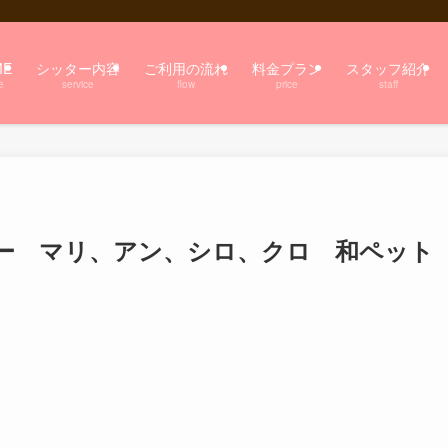
ME
シッター内容
ご利用の流れ
料金プラン
スタッフ紹介
e
service
flow
price
staff
ー マリ、アン、シロ、クロ 和ペット