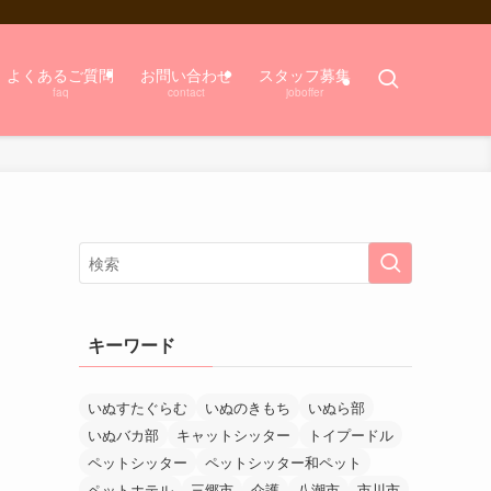
よくあるご質問
お問い合わせ
スタッフ募集
faq
contact
joboffer
キーワード
いぬすたぐらむ
いぬのきもち
いぬら部
いぬバカ部
キャットシッター
トイプードル
ペットシッター
ペットシッター和ペット
ペットホテル
三郷市
介護
八潮市
市川市