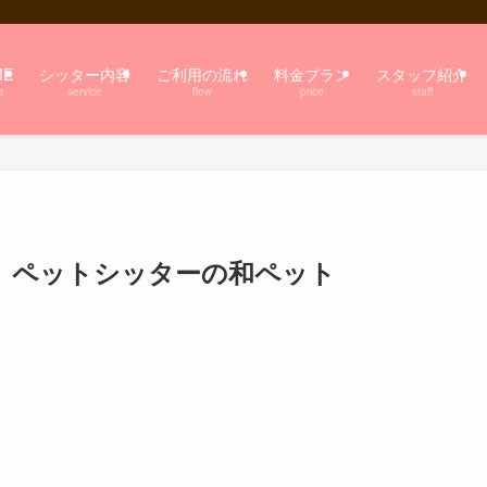
ME
シッター内容
ご利用の流れ
料金プラン
スタッフ紹介
e
service
flow
price
staff
 ペットシッターの和ペット