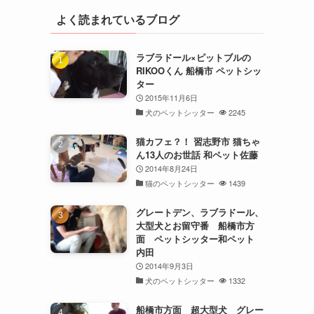
よく読まれているブログ
ラブラドール×ピットブルの
RIKOOくん 船橋市 ペットシッ
ター
2015年11月6日
犬のペットシッター
2245
猫カフェ？！ 習志野市 猫ちゃ
ん13人のお世話 和ペット佐藤
2014年8月24日
猫のペットシッター
1439
グレートデン、ラブラドール、
大型犬とお留守番 船橋市方
面 ペットシッター和ペット
内田
2014年9月3日
犬のペットシッター
1332
船橋市方面 超大型犬 グレー