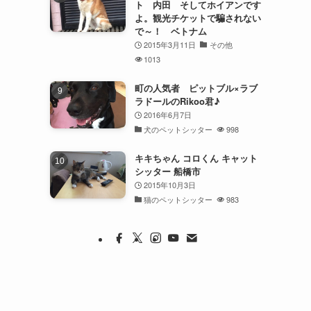
ト 内田 そしてホイアンです
よ。観光チケットで騙されない
で～！ ベトナム
2015年3月11日
その他
1013
町の人気者 ピットブル×ラブ
ラドールのRikoo君♪
2016年6月7日
犬のペットシッター
998
キキちゃん コロくん キャット
シッター 船橋市
2015年10月3日
猫のペットシッター
983