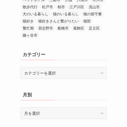
散歩代行
松戸市
柏市
江戸川区
流山市
犬のいる暮らし
猫のいる暮らし
猫の留守番
猫好き
猫好きさんと繋がりたい
猫部
繁忙期
習志野市
船橋市
葛飾区
足立区
鎌ヶ谷市
カテゴリー
カ
テ
ゴ
リ
月別
ー
月
別