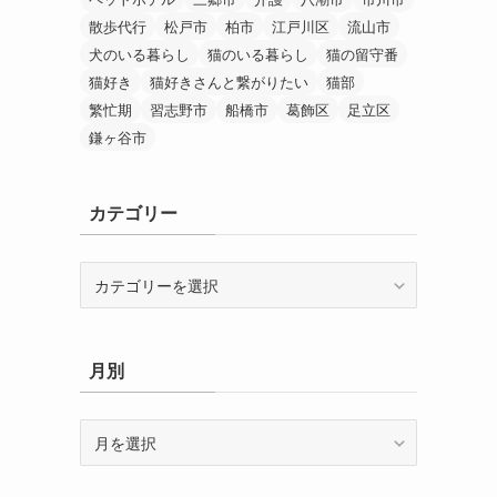
散歩代行
松戸市
柏市
江戸川区
流山市
犬のいる暮らし
猫のいる暮らし
猫の留守番
猫好き
猫好きさんと繋がりたい
猫部
繁忙期
習志野市
船橋市
葛飾区
足立区
鎌ヶ谷市
カテゴリー
カ
テ
ゴ
リ
月別
ー
月
別