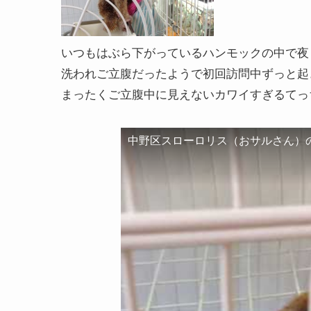
いつもはぶら下がっているハンモックの中で夜
洗われご立腹だったようで初回訪問中ずっと起
まったくご立腹中に見えないカワイすぎるてっ
中野区スローロリス（おサルさん）
この動画を YouTube で視聴