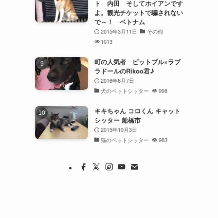
ト 内田 そしてホイアンです
よ。観光チケットで騙されない
で～！ ベトナム
2015年3月11日
その他
1013
町の人気者 ピットブル×ラブ
ラドールのRikoo君♪
2016年6月7日
犬のペットシッター
998
キキちゃん コロくん キャット
シッター 船橋市
2015年10月3日
猫のペットシッター
983