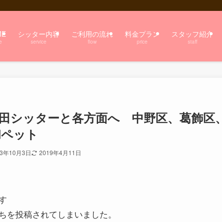
ME
シッター内容
ご利用の流れ
料金プラン
スタッフ紹介
e
service
flow
price
staff
田シッターと各方面へ 中野区、葛飾区
和ペット
13年10月3日
2019年4月11日
す
ちを投稿されてしまいました。