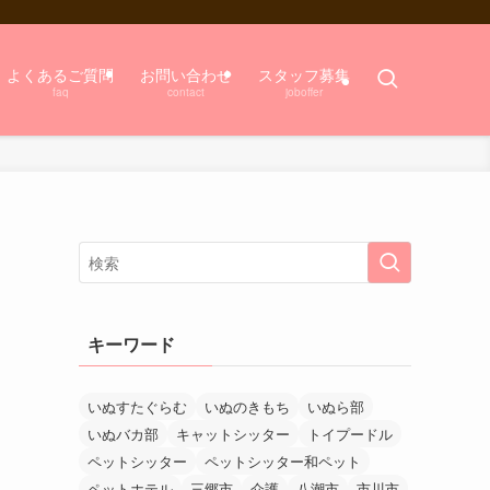
よくあるご質問
お問い合わせ
スタッフ募集
faq
contact
joboffer
、
キーワード
いぬすたぐらむ
いぬのきもち
いぬら部
いぬバカ部
キャットシッター
トイプードル
ペットシッター
ペットシッター和ペット
ペットホテル
三郷市
介護
八潮市
市川市