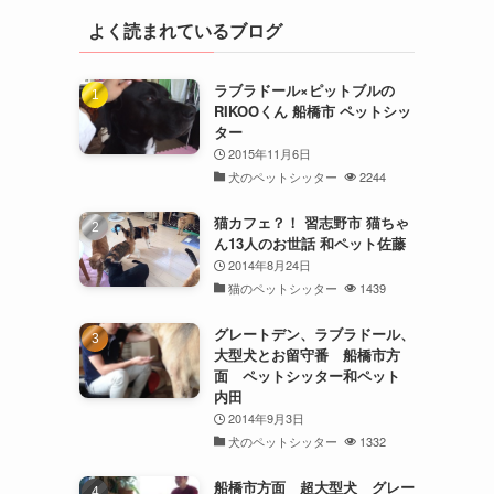
よく読まれているブログ
ラブラドール×ピットブルの
RIKOOくん 船橋市 ペットシッ
ター
2015年11月6日
犬のペットシッター
2244
猫カフェ？！ 習志野市 猫ちゃ
ん13人のお世話 和ペット佐藤
2014年8月24日
猫のペットシッター
1439
グレートデン、ラブラドール、
大型犬とお留守番 船橋市方
面 ペットシッター和ペット
内田
2014年9月3日
犬のペットシッター
1332
船橋市方面 超大型犬 グレー