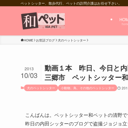
ペットシッター、散歩代行、ペットの訪問介護はお任せ下さい。
HO
hom
HOME
お世話ブログ
犬のペットシッター
動画１本 昨日、今日と内
2013
10/03
三郷市 ペットシッター
犬のペットシッター
小動物、鳥、その他のペットシッター
20
こんばんは。ペットシッター和ペットの清野で
昨日の内田シッターのブログで盗撮ジョジョ立